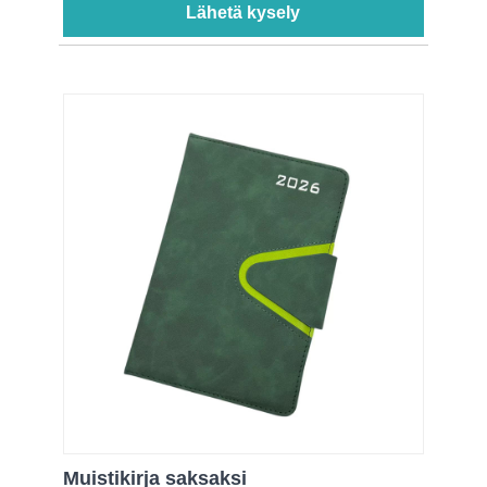
Lähetä kysely
Muistikirja saksaksi