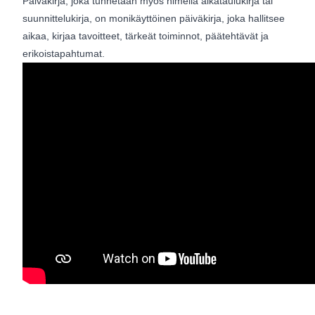
Päiväkirja, joka tunnetaan myös nimellä aikataulukirja tai
suunnittelukirja, on monikäyttöinen päiväkirja, joka hallitsee
aikaa, kirjaa tavoitteet, tärkeät toiminnot, päätehtävät ja
erikoistapahtumat.