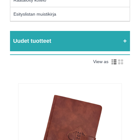
Räätälöity kotelo
Esityslistan muistikirja
Uudet tuotteet
View as