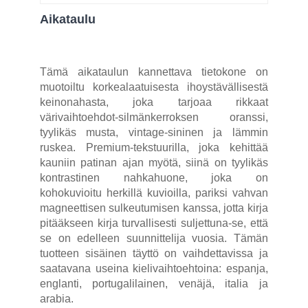
Aikataulu
Tämä aikataulun kannettava tietokone on
muotoiltu korkealaatuisesta ihoystävällisestä
keinonahasta, joka tarjoaa rikkaat
värivaihtoehdot-silmänkerroksen oranssi,
tyylikäs musta, vintage-sininen ja lämmin
ruskea. Premium-tekstuurilla, joka kehittää
kauniin patinan ajan myötä, siinä on tyylikäs
kontrastinen nahkahuone, joka on
kohokuvioitu herkillä kuvioilla, pariksi vahvan
magneettisen sulkeutumisen kanssa, jotta kirja
pitääkseen kirja turvallisesti suljettuna-se, että
se on edelleen suunnittelija vuosia. Tämän
tuotteen sisäinen täyttö on vaihdettavissa ja
saatavana useina kielivaihtoehtoina: espanja,
englanti, portugalilainen, venäjä, italia ja
arabia.