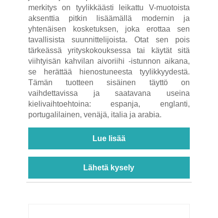
merkitys on tyylikkäästi leikattu V-muotoista
aksenttia pitkin lisäämällä modernin ja
yhtenäisen kosketuksen, joka erottaa sen
tavallisista suunnittelijoista. Otat sen pois
tärkeässä yrityskokouksessa tai käytät sitä
viihtyisän kahvilan aivoriihi -istunnon aikana,
se herättää hienostuneesta tyylikkyydestä.
Tämän tuotteen sisäinen täyttö on
vaihdettavissa ja saatavana useina
kielivaihtoehtoina: espanja, englanti,
portugalilainen, venäjä, italia ja arabia.
Lue lisää
Lähetä kysely