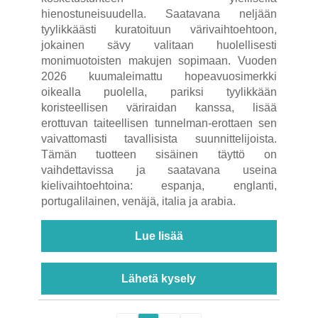
hienostuneisuudella. Saatavana neljään
tyylikkäästi kuratoituun värivaihtoehtoon,
jokainen sävy valitaan huolellisesti
monimuotoisten makujen sopimaan. Vuoden
2026 kuumaleimattu hopeavuosimerkki
oikealla puolella, pariksi tyylikkään
koristeellisen väriraidan kanssa, lisää
erottuvan taiteellisen tunnelman-erottaen sen
vaivattomasti tavallisista suunnittelijoista.
Tämän tuotteen sisäinen täyttö on
vaihdettavissa ja saatavana useina
kielivaihtoehtoina: espanja, englanti,
portugalilainen, venäjä, italia ja arabia.
Lue lisää
Lähetä kysely