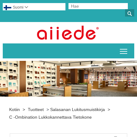
Suomi


Pääv
Kotiin
>
Tuotteet
>
Salasanan Lukitusmuistikirja
>
C -ombination Lukkokannettava Tietokone