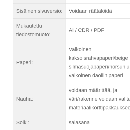
Sisäinen sivuversio:
Voidaan räätälöidä
Mukautettu
AI / CDR / PDF
tiedostomuoto:
Valkoinen
kaksoisrahvapaperi/beige
Paperi:
silmäsuojapaperi/norsunlu
valkoinen daoliinipaperi
voidaan määrittää, ja
Nauha:
väri/rakenne voidaan valit
materiaalikorttipakkaukse
Solki:
salasana