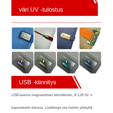
väri UV -tulostus
USB -kiinnitys
USB-asema magneettisen kiinnittimen, 8-128 Gt: n
kapasiteetin kanssa. Lisätietoja ota meihin yhteyttä