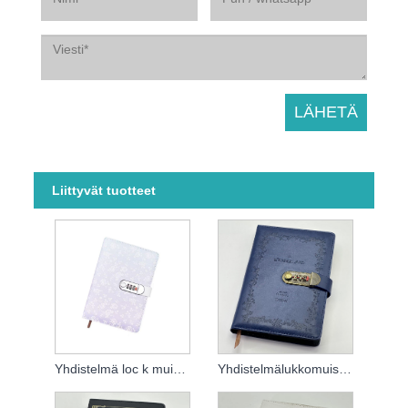
Liittyvät tuotteet
Yhdistelmä loc k muistiinpanokirja
Yhdistelmälukkomuistikirja