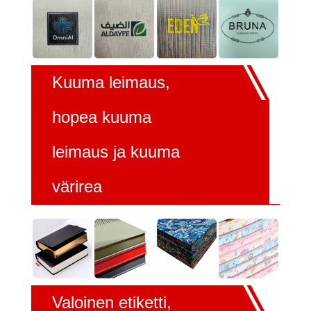
Kuuma leimaus,
hopea kuuma
leimaus ja kuuma
värirea
Valoinen etiketti,