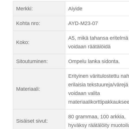
Merkki:
Aiyide
Kohta nro:
AYD-M23-07
A5, mikä tahansa eritelmä
Koko:
voidaan räätälöidä
Sitoutuminen:
Ompelu lanka sidonta.
Erityinen väritulostettu na
erilaisia tekstuureja/värejä
Materiaali:
voidaan valita
materiaalikorttipakkaukse
80 grammaa, 100 arkkia,
Sisäiset sivut:
hyväksy räätälöity muotoil