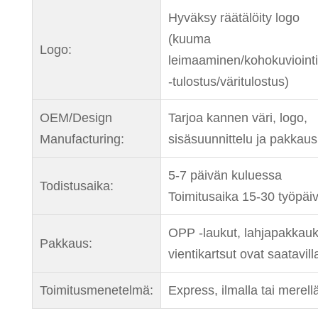
Hyväksy räätälöity logo
(kuuma
Logo:
leimaaminen/kohokuvioint
-tulostus/väritulostus)
OEM/Design
Tarjoa kannen väri, logo,
Manufacturing:
sisäsuunnittelu ja pakkaus
5-7 päivän kuluessa
Todistusaika:
Toimitusaika 15-30 työpäi
OPP -laukut, lahjapakkauk
Pakkaus:
vientikartsut ovat saatavill
Toimitusmenetelmä:
Express, ilmalla tai merell