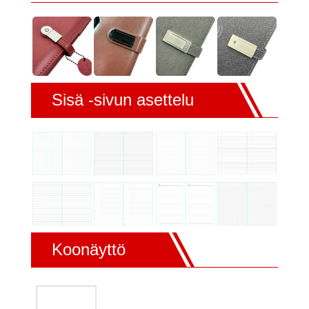
Sisä -sivun asettelu
Koonäyttö