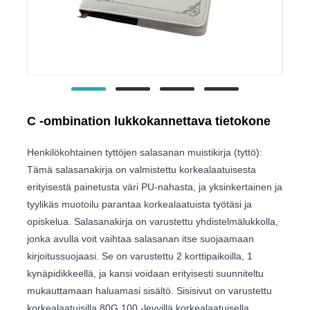
C -ombination lukkokannettava tietokone
Henkilökohtainen tyttöjen salasanan muistikirja (tyttö):
Tämä salasanakirja on valmistettu korkealaatuisesta
erityisestä painetusta väri PU-nahasta, ja yksinkertainen ja
tyylikäs muotoilu parantaa korkealaatuista työtäsi ja
opiskelua. Salasanakirja on varustettu yhdistelmälukkolla,
jonka avulla voit vaihtaa salasanan itse suojaamaan
kirjoitussuojaasi. Se on varustettu 2 korttipaikoilla, 1
kynäpidikkeellä, ja kansi voidaan erityisesti suunniteltu
mukauttamaan haluamasi sisältö. Sisisivut on varustettu
korkealaatuisilla 80G 100 -levyillä korkealaatuisella