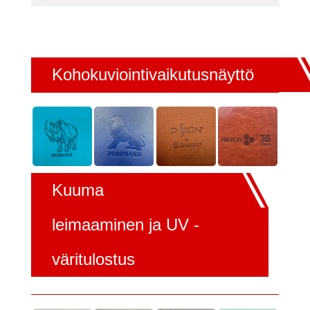
Kohokuviointivaikutusnäyttö
Kuuma
leimaaminen ja UV -
väritulostus