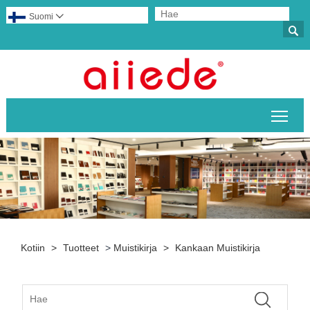
Suomi


Pääv
Kotiin
>
Tuotteet
>
Muistikirja
>
Kankaan Muistikirja