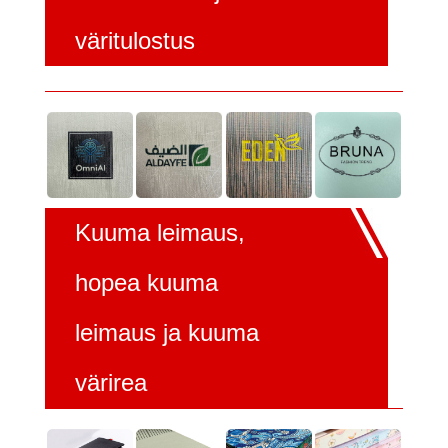
väritulostus
Kuuma leimaus,
hopea kuuma
leimaus ja kuuma
värirea