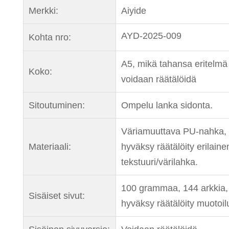
Merkki:
Aiyide
AYD-2025-009
Kohta nro:
A5, mikä tahansa eritelmä
Koko:
voidaan räätälöidä
Sitoutuminen:
Ompelu lanka sidonta.
Väriamuuttava PU-nahka,
Materiaali:
hyväksy räätälöity erilaine
tekstuuri/värilahka.
100 grammaa, 144 arkkia,
Sisäiset sivut:
hyväksy räätälöity muotoil