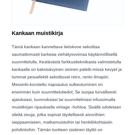
Kankaan muistikirja
Tämä kankaan kannettava tietokone sekoittaa
saumattomasti karkeaa viehätysvoimaa käytännöllisellä
suunnittelulla. Kestävästä farkkusitekniikasta valmistetulla
kankaalla on kaksisävyinen sininen paletti-missä kevyet ja
tummat pesuefektit sekoittuvat retro, rento ilmapiiri.
Messinki-korotettu napsautus sulkeutuminen on
enemmän kuin suunnittelutiedot; Se suojaa turvallisesti
ajatuksiasi, luonnoksiasi tai suunnitelmiasi infusoimalla
muistikirjan ripauksella vintage -hohtoa. Sisällä odotetaan
sileitä sivuja, jotka sopivat täydellisesti aivoriihien
sieppaamiseen, matkamuistoihin tai henkilökohtaisiin
pohdintoihin. Tämän tuotteen sisäinen täyttö on