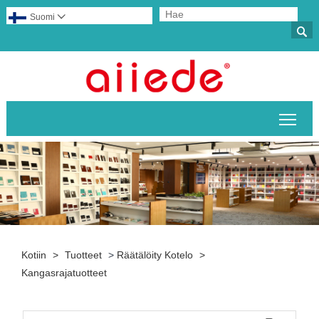
Suomi


Pääv
Kotiin
>
Tuotteet
>
Räätälöity Kotelo
>
Kangasrajatuotteet