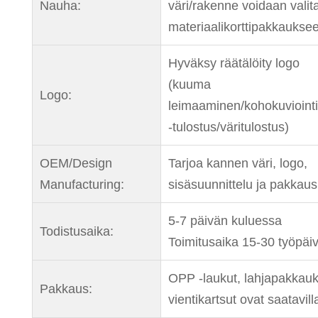
Nauha:
väri/rakenne voidaan valit
materiaalikorttipakkaukse
Hyväksy räätälöity logo
(kuuma
Logo:
leimaaminen/kohokuvioint
-tulostus/väritulostus)
OEM/Design
Tarjoa kannen väri, logo,
Manufacturing:
sisäsuunnittelu ja pakkaus
5-7 päivän kuluessa
Todistusaika:
Toimitusaika 15-30 työpäi
OPP -laukut, lahjapakkauk
Pakkaus:
vientikartsut ovat saatavill