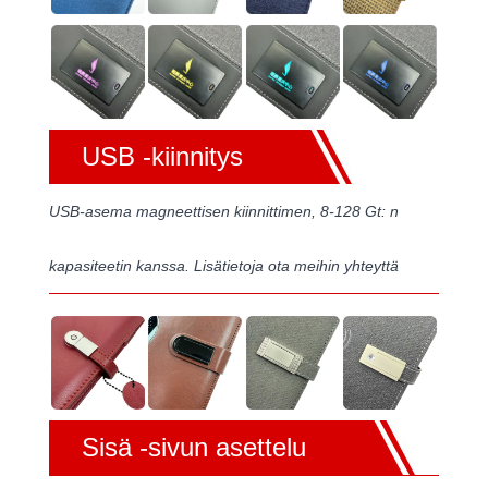
USB -kiinnitys
USB-asema magneettisen kiinnittimen, 8-128 Gt: n
kapasiteetin kanssa. Lisätietoja ota meihin yhteyttä
Sisä -sivun asettelu