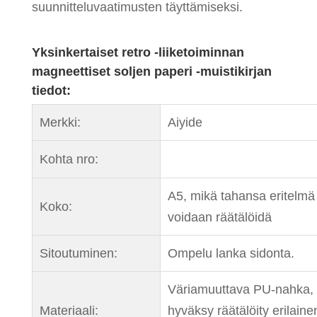
suunnitteluvaatimusten täyttämiseksi.
Yksinkertaiset retro -liiketoiminnan
magneettiset soljen paperi -muistikirjan
tiedot:
Merkki:
Aiyide
Kohta nro:
A5, mikä tahansa eritelmä
Koko:
voidaan räätälöidä
Sitoutuminen:
Ompelu lanka sidonta.
Väriamuuttava PU-nahka,
Materiaali:
hyväksy räätälöity erilaine