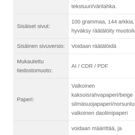
tekstuuri/värilahka.
100 grammaa, 144 arkkia,
Sisäiset sivut:
hyväksy räätälöity muotoil
Sisäinen sivuversio:
Voidaan räätälöidä
Mukautettu
AI / CDR / PDF
tiedostomuoto:
Valkoinen
kaksoisrahvapaperi/beige
Paperi:
silmäsuojapaperi/norsunlu
valkoinen daoliinipaperi
voidaan määrittää, ja