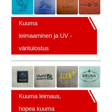
Kuuma
leimaaminen ja UV -
väritulostus
Kuuma leimaus,
hopea kuuma