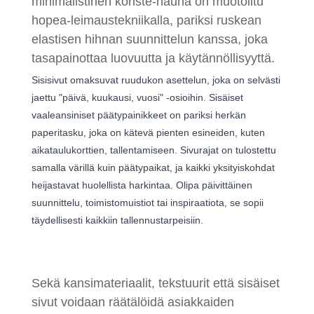
minimalistinen koriste-nauha on muotoiltu
hopea-leimaustekniikalla, pariksi ruskean
elastisen hihnan suunnittelun kanssa, joka
tasapainottaa luovuutta ja käytännöllisyyttä.
Sisisivut omaksuvat ruudukon asettelun, joka on selvästi
jaettu "päivä, kuukausi, vuosi" -osioihin. Sisäiset
vaaleansiniset päätypainikkeet on pariksi herkän
paperitasku, joka on kätevä pienten esineiden, kuten
aikataulukorttien, tallentamiseen. Sivurajat on tulostettu
samalla värillä kuin päätypaikat, ja kaikki yksityiskohdat
heijastavat huolellista harkintaa. Olipa päivittäinen
suunnittelu, toimistomuistiot tai inspiraatiota, se sopii
täydellisesti kaikkiin tallennustarpeisiin.
Sekä kansimateriaalit, tekstuurit että sisäiset
sivut voidaan räätälöidä asiakkaiden