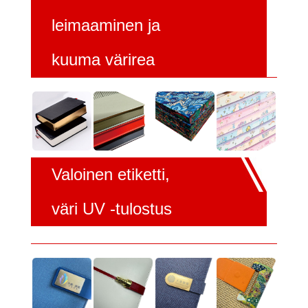
leimaaminen ja
kuuma värirea
Valoinen etiketti,
väri UV -tulostus