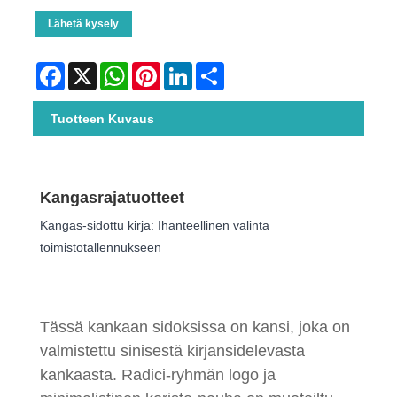
Lähetä kysely
Facebook
X
WhatsApp
Pinterest
LinkedIn
Share
Tuotteen Kuvaus
Kangasrajatuotteet
Kangas-sidottu kirja: Ihanteellinen valinta
toimistotallennukseen
Tässä kankaan sidoksissa on kansi, joka on
valmistettu sinisestä kirjansidelevasta
kankaasta. Radici-ryhmän logo ja