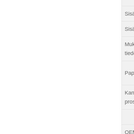
Sisä
Sis
Muk
tie
Pap
Kan
pro
OEM