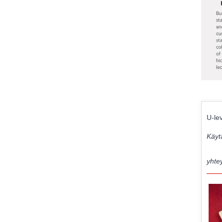
U-lev
Käytä
yhte