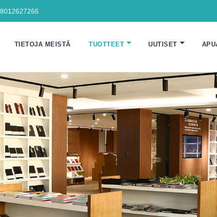
18012627266
TIETOJA MEISTÄ
TUOTTEET
UUTISET
APU