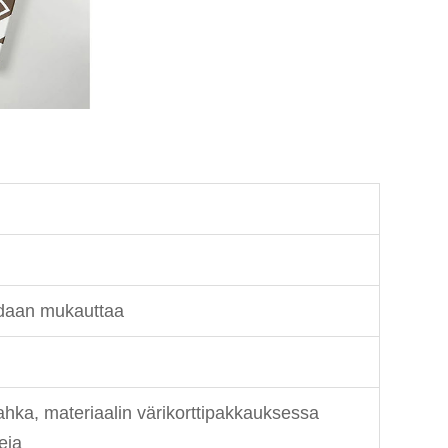
idaan mukauttaa
hka, materiaalin värikorttipakkauksessa
reja