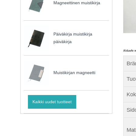
Magneettinen muistikirja
Päiväkirja muistikirja
päiväkirja
Aldavfe 
Brä
Muistikirjan magneetti
Tuo
Kok
Kaikki uudet tuotteet
Sid
Mate