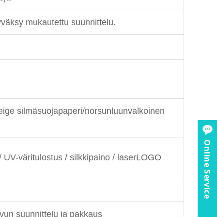
väksy mukautettu suunnittelu.
beige silmäsuojapaperi/norsunluunvalkoinen
Online Service
 UV-väritulostus / silkkipaino / laserLOGO
ivun suunnittelu ja pakkaus