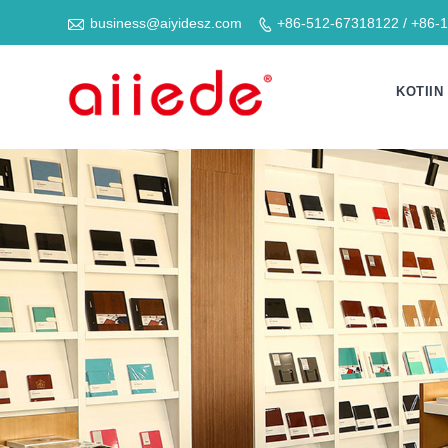

business@aiyidesz.com
+86-512-67318122 / +86-

KOTIIN