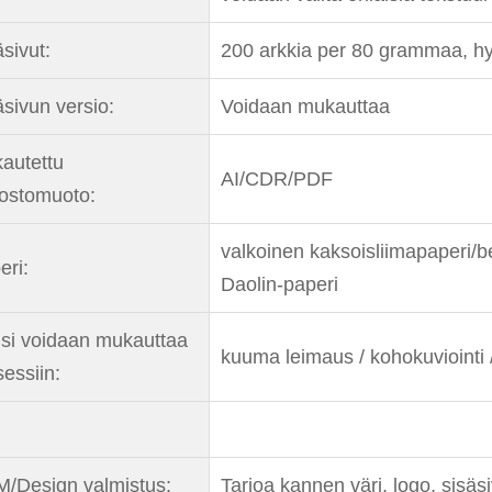
sivut:
200 arkkia per 80 grammaa, hy
äsivun versio:
Voidaan mukauttaa
autettu
AI/CDR/PDF
dostomuoto:
valkoinen kaksoisliimapaperi/
eri:
Daolin-paperi
si voidaan mukauttaa
kuuma leimaus / kohokuviointi /
sessiin:
/Design valmistus:
Tarjoa kannen väri, logo, sisäs