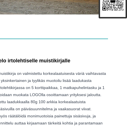
lo irtolehtiselle muistikirjalle
uistikirja on valmistettu korkealaatuisesta väriä vaihtavasta
yksinkertainen ja tyylikäs muotoilu lisää laadukasta
rtolehtikirjassa on 5 korttipaikkaa, 1 matkapuhelintasku ja 1
voidaan muokata LOGOlla osoittamaan yrityksesi jaloutta.
ettu laadukkaalla 80g 100 arkkia korkealaatuista
säsivuilla on päiväsuunnitelma ja vaakasuorat viivat.
ös räätälöidä monimuotoisia painettuja sisäsivuja, ja
nnittelu auttaa kirjaamaan tärkeitä kohtia ja parantamaan