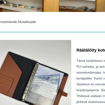
rtolehtiselle Muistikirjalle
Räätälöity kote
Tämä irtolehtinen m
PU-nahasta, ja sen 
toimistoelämääsi. I
kynäpidike. Kansi 
Sisäsivut on varust
kirjoituspaperia. Si
Yhdessä voidaan my
järkevä sisäsivusuu