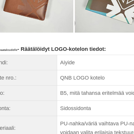
- Räätälöidyt LOGO-kotelon tiedot:
maataloudelle
ndi:
Aiyide
te nro.:
QNB LOGO kotelo
o:
B5, mitä tahansa eritelmää vo
onta:
Sidossidonta
PU-nahka/väriä vaihtava PU-na
riaali:
voidaan valita erilaisia ​​tekstuu