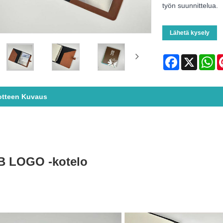
työn suunnittelua.
Lähetä kysely
Facebook
X
Wh
otteen Kuvaus
 LOGO -kotelo