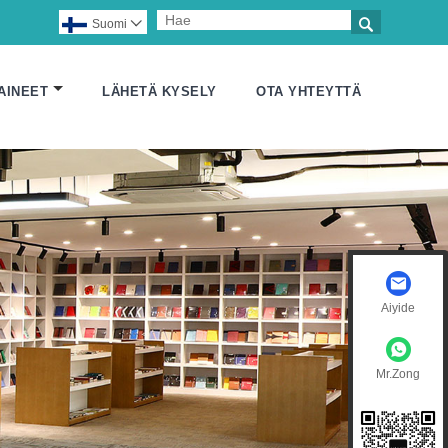

Suomi

AINEET
LÄHETÄ KYSELY
OTA YHTEYTTÄ
Aiyide
Mr.Zong