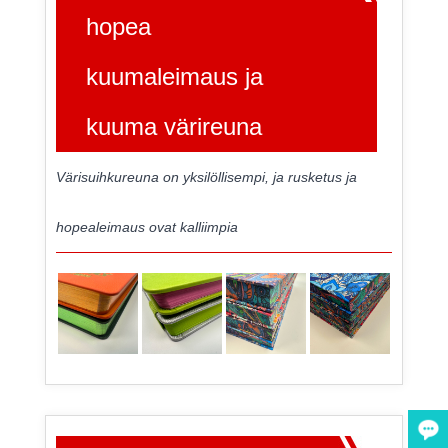
hopea
kuumaleimaus ja
kuuma värireuna
Värisuihkureuna on yksilöllisempi, ja rusketus ja
hopealeimaus ovat kalliimpia