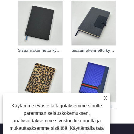
Sisäänrakennettu kynäpidike
Sisäänrakennettu kynäpidike
X
Käytämme evästeitä tarjotaksemme sinulle
Pehmeäkantinen muistikirja
Pehmeäkantinen muistikirja
paremman selauskokemuksen,
analysoidaksemme sivuston liikennettä ja
mukauttaaksemme sisältöä. Käyttämällä tätä