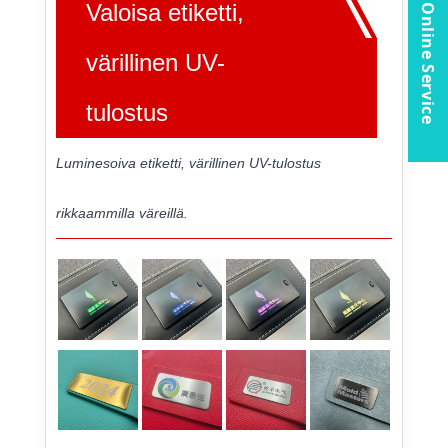
Valoisa etiketti,
Online Service
värillinen UV-
tulostus
Luminesoiva etiketti, värillinen UV-tulostus
rikkaammilla väreillä.