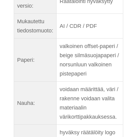
Räätälöinti hyväksytty
versio:
Mukautettu
AI / CDR / PDF
tiedostomuoto:
valkoinen offset-paperi /
beige silmäsuojapaperi /
Paperi:
norsunluun valkoinen
pistepaperi
voidaan määrittää, väri /
rakenne voidaan valita
Nauha:
materiaalin
värikorttipakkauksessa.
hyväksy räätälöity logo