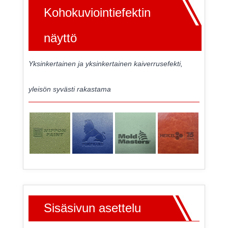
Kohokuviointiefektin
näyttö
Yksinkertainen ja yksinkertainen kaiverrusefekti,
yleisön syvästi rakastama
Sisäsivun asettelu