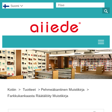
Suomi


Pääv
Kotiin
>
Tuotteet
>
Pehmeäkantinen Muistikirja
>
Farkkukankaasta Räätälöity Muistikirja