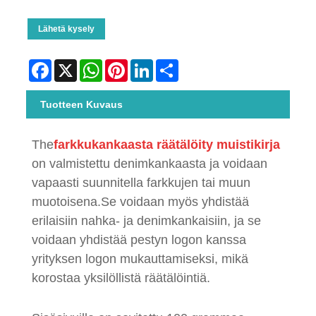
Lähetä kysely
Facebook
X
WhatsApp
Pinterest
LinkedIn
Share
Tuotteen Kuvaus
The
farkkukankaasta räätälöity muistikirja
on valmistettu denimkankaasta ja voidaan
vapaasti suunnitella farkkujen tai muun
muotoisena.
Se voidaan myös yhdistää
erilaisiin nahka- ja denimkankaisiin, ja se
voidaan yhdistää pestyn logon kanssa
yrityksen logon mukauttamiseksi, mikä
korostaa yksilöllistä räätälöintiä.