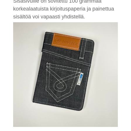
Sisäsivuille on sovitettu 100 grammaa
korkealaatuista kirjoituspaperia ja painettua
sisältöä voi vapaasti yhdistellä.