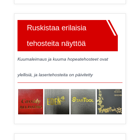
Ruskistaa erilaisia
​​tehosteita näyttöä
Kuumaleimaus ja kuuma hopeatehosteet ovat
ylellisiä, ja lasertehosteita on päivitetty