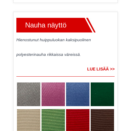
Nauha näyttö
Hienostunut huippuluokan kaksipuolinen
polyesterinauha rikkaissa väreissä.
LUE LISÄÄ >>