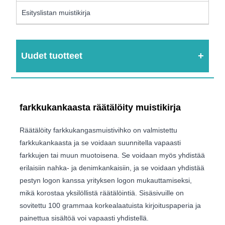
Esityslistan muistikirja
Uudet tuotteet
farkkukankaasta räätälöity muistikirja
Räätälöity farkkukangasmuistivihko on valmistettu
farkkukankaasta ja se voidaan suunnitella vapaasti
farkkujen tai muun muotoisena. Se voidaan myös yhdistää
erilaisiin nahka- ja denimkankaisiin, ja se voidaan yhdistää
pestyn logon kanssa yrityksen logon mukauttamiseksi,
mikä korostaa yksilöllistä räätälöintiä. Sisäsivuille on
sovitettu 100 grammaa korkealaatuista kirjoituspaperia ja
painettua sisältöä voi vapaasti yhdistellä.