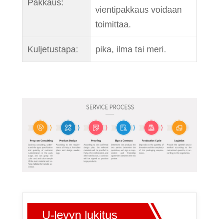
Pakkaus:
vientipakkaus voidaan
toimittaa.
Kuljetustapa:
pika, ilma tai meri.
U-levyn lukitus