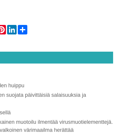
atsApp
Pinterest
LinkedIn
Share
yden huippu
 suojata päivittäisiä salaisuuksia ja
sellä
okainen muotoilu ilmentää virusmuotielementtejä.
avalkoinen värimaailma herättää