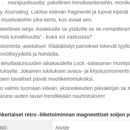
 、 monipuolisuutta: pakollinen trendissettereihin, moni
ly Journaling: Lukitse elämän fragmentit ja luovat kipinä
i muotivaloihin joka kerta, kun avaat sen.
nteellinen lahja: Asiakkaille tai ystäville se on romanttin
yistä turvallisuutta" - kuka voi vastustaa?
ketoiminta -asetukset: Räätälöidyt painokset tekevät tyyli
nnöllisyydellä ja hohdolla.
 ainutlaatuisuuden aikakaudella Lock -salasanan muotipä
lukselle. Jokainen lukituksen avaus- ja kirjoitusmomentti
aen tavalliset päivät muotikertomuksiksi.
o valmis luomaan viileän, yksinoikeuden päiväkirjan tai 
ksesi uuden tavan trendikkään nauhoituksen!
kertaiset retro -liiketoiminnan magneettiset soljen pa
kki:
Aiyide