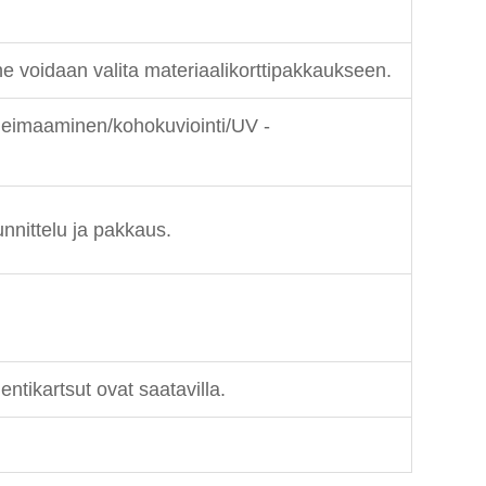
ne voidaan valita materiaalikorttipakkaukseen.
leimaaminen/kohokuviointi/UV -
unnittelu ja pakkaus.
ntikartsut ovat saatavilla.