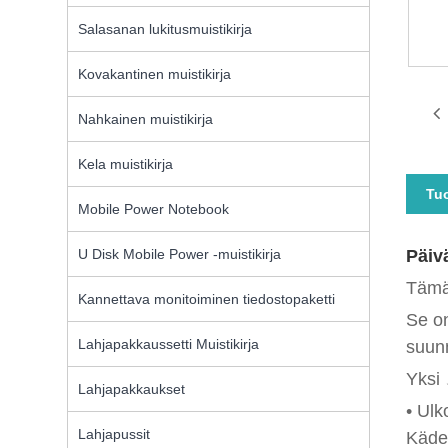
Salasanan lukitusmuistikirja
Kovakantinen muistikirja
Nahkainen muistikirja
Kela muistikirja
Tu
Mobile Power Notebook
U Disk Mobile Power -muistikirja
Päivä
Tämä 
Kannettava monitoiminen tiedostopaketti
Se on
Lahjapakkaussetti Muistikirja
suunn
Yksi 
Lahjapakkaukset
• Ulk
Lahjapussit
Kädes