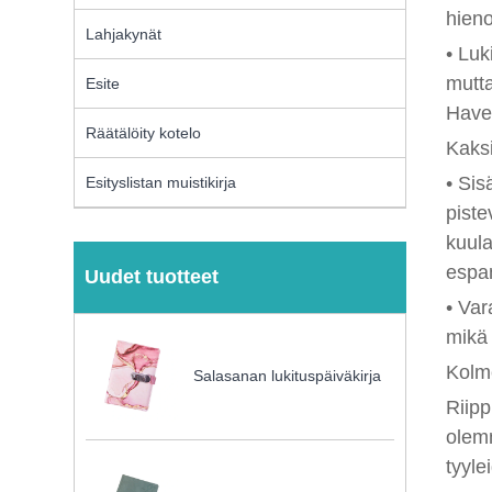
hieno
Lahjakynät
• Luk
mutta
Esite
Have
Räätälöity kotelo
Kaksi
• Sis
Esityslistan muistikirja
piste
kuula
espan
Uudet tuotteet
• Var
mikä 
Kolm
Salasanan lukituspäiväkirja
Riipp
olemm
tyyle