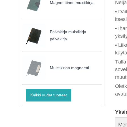
Neljä
Magneettinen muistikirja
• Dai
itses
• Iha
Päiväkirja muistikirja
yksit
päiväkirja
• Lii
käytä
Tällä
Muistikirjan magneetti
sovel
muutt
Oletk
avata
Kaikki uudet tuotteet
Yksin
Mer