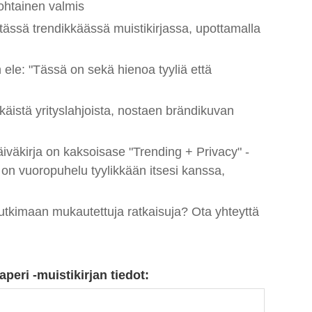
kohtainen valmis
t tässä trendikkäässä muistikirjassa, upottamalla
en ele: "Tässä on sekä hienoa tyyliä että
kkäistä yrityslahjoista, nostaen brändikuvan
iväkirja on kaksoisase "Trending + Privacy" -
 on vuoropuhelu tyylikkään itsesi kanssa,
tutkimaan mukautettuja ratkaisuja? Ota yhteyttä
peri -muistikirjan tiedot: