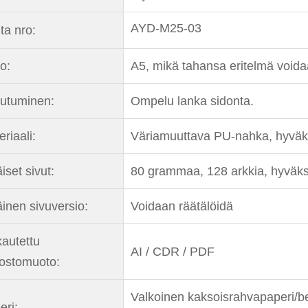
AYD-M25-03
ta nro:
o:
A5, mikä tahansa eritelmä voida
outuminen:
Ompelu lanka sidonta.
riaali:
Väriamuuttava PU-nahka, hyväksy 
iset sivut:
80 grammaa, 128 arkkia, hyväksy
äinen sivuversio:
Voidaan räätälöidä
autettu
AI / CDR / PDF
dostomuoto:
Valkoinen kaksoisrahvapaperi/b
eri: