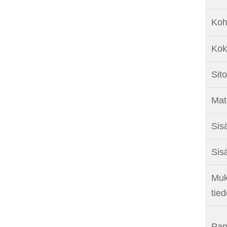
Koh
Kok
Sit
Mate
Sisä
Sis
Muk
tie
Pap