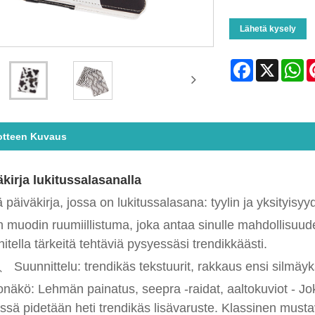
Lähetä kysely
Facebook
X
Wh
otteen Kuvaus
kirja lukitussalasanalla
päiväkirja, jossa on lukitussalasana: tyylin ja yksityisy
 muodin ruumiillistuma, joka antaa sinulle mahdollisuuden
itella tärkeitä tehtäviä pysyessäsi trendikkäästi.
、 Suunnittelu: trendikäs tekstuurit, rakkaus ensi silmäyk
onäkö: Lehmän painatus, seepra -raidat, aaltokuviot - J
sä pidetään heti trendikäs lisävaruste. Klassinen must