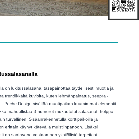
itussalasanalla
la on lukitussalasana, tasapainottaa täydellisesti muotia ja
na trendikkäitä kuvioita, kuten lehmänpainatus, seepra -
ot - Peche Design sisältää muotipaikan kuumimmat elementit.
ukko mahdollistaa 3-numerot mukautetut salasanat, helppo
äin turvallinen. Sisäänrakennetulla korttipaikoilla ja
on erittäin käynyt kätevällä muistiinpanoon. Lisäksi
nti on saatavana vastaamaan yksilöllisiä tarpeitasi.