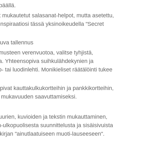
päällä.
t mukautetut salasanat-helpot, mutta asetettu,
 inspiraatiosi tässä yksinoikeudella "Secret
uva tallennus
t musteen verenvuotoa, valitse tyhjistä,
sta. Yhteensopiva suihkulähdekynien ja
 tai luodinlehti. Monikieliset räätälöinti tukee
pivat kauttakulkukortteihin ja pankkikortteihin,
en mukavuuden saavuttamiseksi.
tuurien, kuvioiden ja tekstin mukauttaminen,
lkopuolisesta suunnittelusta ja sisäisivuista
äkirjan "ainutlaatuiseen muoti-lauseeseen".