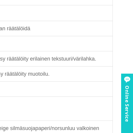
an räätälöidä
räätälöity erilainen tekstuuri/värilahka.
 räätälöity muotoilu.
Online Service
eige silmäsuojapaperi/norsunluu valkoinen