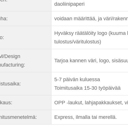
daoliinipaperi
ha:
voidaan määrittää, ja väri/raken
Hyväksy räätälöity logo (kuuma 
o:
tulostus/väritulostus)
/Design
Tarjoa kannen väri, logo, sisäsu
ufacturing:
5-7 päivän kuluessa
istusaika:
Toimitusaika 15-30 työpäivää
kaus:
OPP -laukut, lahjapakkaukset, vie
mitusmenetelmä:
Express, ilmalla tai merellä.