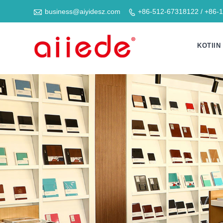

business@aiyidesz.com
+86-512-67318122 / +86-

KOTIIN