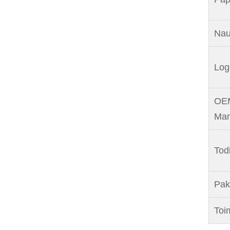
Nau
Log
OEM
Man
Tod
Pak
Toi