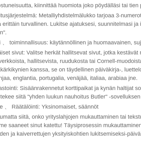
stuneisuutta, kiinnittää huomiota joko pöydälläsi tai tien 
itusjärjestelmä: Metalliyhdistelmälukko tarjoaa 3-numero
 erittäin turvallinen. Lukitse ajatuksesi, suunnitelmasi ja
n".
 、 toiminnallisuus: käytännöllinen ja huomaavainen, suj
äiset sivut: Valitse herkät hallitsevat sivut, jotka kestävä
verkkoista, hallitsevista, ruudukosta tai Cornell-muodoi
kärkikynien kanssa, se on täydellinen päiväkirja-, luettelo-
jaa, englantia, portugalia, venäjää, italiaa, arabiaa jne.
astointi: Sisäänrakennetut korttipaikat ja kynän haltijat so
tekee siitä "yhden luukun nauhoitus Butler" -sovelluks
e 、 Räätälöinti: Yksinomaiset, säännöt
umatta siitä, onko yrityslahjojen mukauttaminen tai teks
e saaneet sinut katettu! Täysiprosessin mukauttaminen-u
iden ja kaiverrettujen yksityiskohtien lukitsemiseksi-päiv