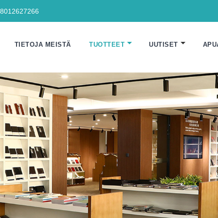
18012627266
TIETOJA MEISTÄ
TUOTTEET
UUTISET
APU