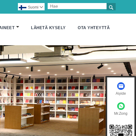

Suomi

AINEET
LÄHETÄ KYSELY
OTA YHTEYTTÄ
Aiyide
Mr.Zong