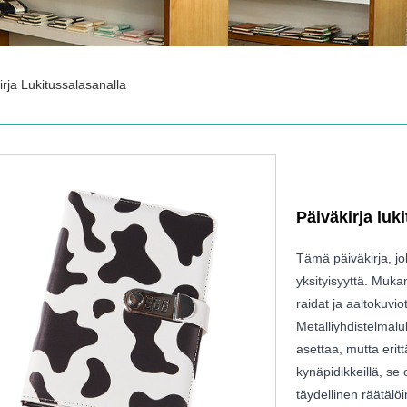
irja Lukitussalasanalla
Päiväkirja luk
Tämä päiväkirja, jol
yksityisyyttä. Muka
raidat ja aaltokuvi
Metalliyhdistelmäl
asettaa, mutta eritt
kynäpidikkeillä, se 
täydellinen räätälöi