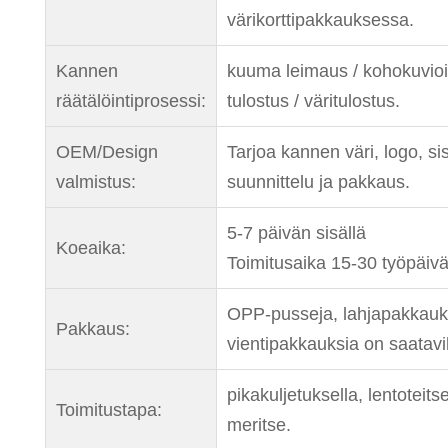
värikorttipakkauksessa.
Kannen
kuuma leimaus / kohokuvioin
räätälöintiprosessi:
tulostus / väritulostus.
OEM/Design
Tarjoa kannen väri, logo, si
valmistus:
suunnittelu ja pakkaus.
5-7 päivän sisällä
Koeaika:
Toimitusaika 15-30 työpäiv
OPP-pusseja, lahjapakkauk
Pakkaus:
vientipakkauksia on saatavil
pikakuljetuksella, lentoteitse
Toimitustapa:
meritse.