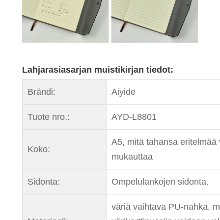
Lahjarasiasarjan muistikirjan tiedot:
Brändi:
Aiyide
Tuote nro.:
AYD-L8801
A5, mitä tahansa eritelmää
Koko:
mukauttaa
Sidonta:
Ompelulankojen sidonta.
väriä vaihtava PU-nahka, ma