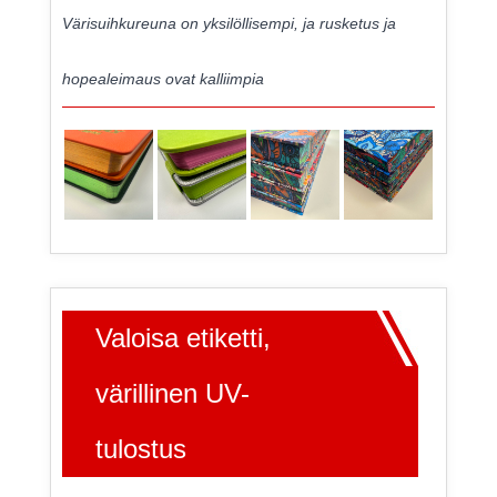
Värisuihkureuna on yksilöllisempi, ja rusketus ja
hopealeimaus ovat kalliimpia
Valoisa etiketti,
värillinen UV-
tulostus