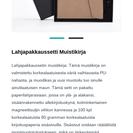
Lahjapakkaussetti Muistikirja
Lahjapakkaussetin muistikirja: Tämä muistikirja on
valmistettu korkealaatuisesta väriä vaihtavasta PU-
nahasta, ja muodikas ja uusi muotoilu tuo sinulle
ainutlaatuisen maun. Tämä setti on pakattu
paperilahjarasiaan, jossa on ylä- ja alakansi,
sisäänrakennettu allekirjoituskynä, kolminkertainen
magneettisuljin vihkon kannessa ja 100 kpl
korkealaatuista 80 gramman korkealaatuista
kirjoituspaperia sisäsivuilla. Sisäsivut voidaan räätälöidä
monimuototulostukseen, mikä on järkevämpää