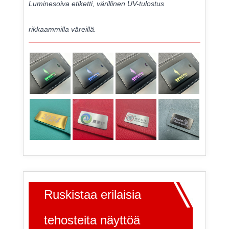
Luminesoiva etiketti, värillinen UV-tulostus
rikkaammilla väreillä.
Ruskistaa erilaisia
​​tehosteita näyttöä