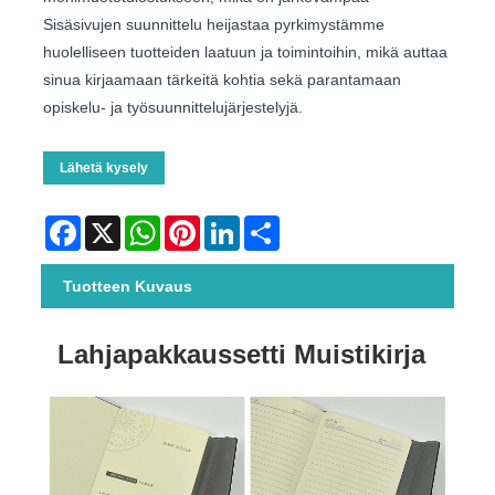
Sisäsivujen suunnittelu heijastaa pyrkimystämme
huolelliseen tuotteiden laatuun ja toimintoihin, mikä auttaa
sinua kirjaamaan tärkeitä kohtia sekä parantamaan
opiskelu- ja työsuunnittelujärjestelyjä.
Lähetä kysely
Facebook
X
WhatsApp
Pinterest
LinkedIn
Share
Tuotteen Kuvaus
Lahjapakkaussetti Muistikirja