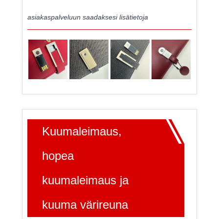
asiakaspalveluun saadaksesi lisätietoja
Kuumaleimaus,
hopea
kuumaleimaus ja
kuuma värireuna