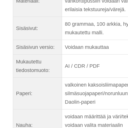
Materiaali:
värikorttipussiin voidaan val
erilaisia ​​tekstuureja/värejä.
80 grammaa, 100 arkkia, h
Sisäsivut:
mukautettu malli.
Sisäsivun versio:
Voidaan mukauttaa
Mukautettu
AI / CDR / PDF
tiedostomuoto:
valkoinen kaksoisliimapaper
Paperi:
silmäsuojapaperi/norunluun
Daolin-paperi
voidaan määrittää ja väri/te
Nauha:
voidaan valita materiaalin