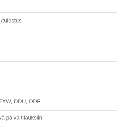
 /tulostus
 EXW, DDU, DDP
ä päivä tilauksiin