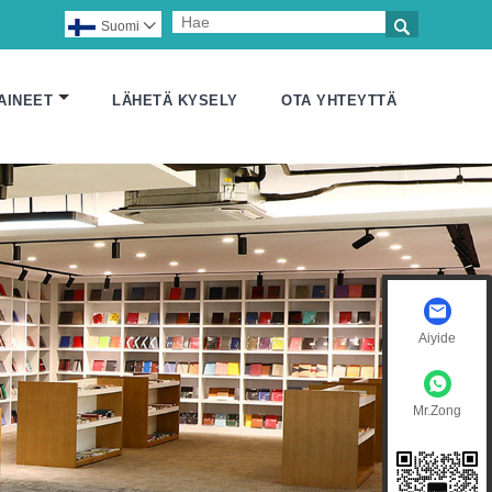

Suomi

AINEET
LÄHETÄ KYSELY
OTA YHTEYTTÄ
Aiyide
Mr.Zong