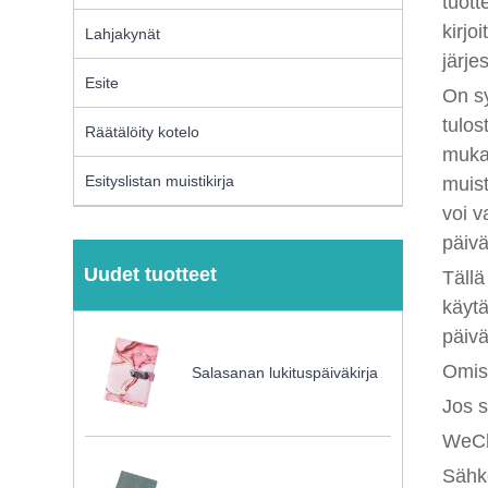
tuott
kirjo
Lahjakynät
järje
Esite
On sy
tulos
Räätälöity kotelo
mukau
Esityslistan muistikirja
muist
voi v
päivä
Uudet tuotteet
Tällä
käytä
päivä
Omist
Salasanan lukituspäiväkirja
Jos s
WeCh
Sähk