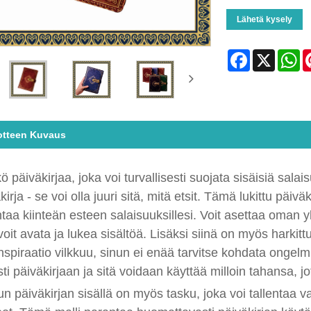
Lähetä kysely
Facebook
X
Wh
otteen Kuvaus
kö päiväkirjaa, joka voi turvallisesti suojata sisäisiä sala
kirja - se voi olla juuri sitä, mitä etsit. Tämä lukittu päiv
taa kiinteän esteen salaisuuksillesi. Voit asettaa oman y
voit avata ja lukea sisältöä. Lisäksi siinä on myös harkit
nspiraatio vilkkuu, sinun ei enää tarvitse kohdata ongelm
sti päiväkirjaan ja sitä voidaan käyttää milloin tahansa, jo
un päiväkirjan sisällä on myös tasku, joka voi tallentaa val