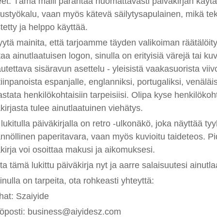
eet. Tämä malli parantaa huomattavasti päiväkirjan käytän
itustyökalu, vaan myös kätevä säilytysapulainen, mikä teke
stetty ja helppo käyttää.
ytä mainita, että tarjoamme täyden valikoiman räätälöityjä 
taa ainutlaatuisen logon, sinulla on erityisiä värejä tai k
tettava sisäravun asettelu - yleisistä vaakasuorista viivois
iinpanoista espanjalle, englanniksi, portugaliksi, venäläisill
astata henkilökohtaisiin tarpeisiisi. Olipa kyse henkilökoh
kirjasta tulee ainutlaatuinen viehätys.
 lukitulla päiväkirjalla on retro -ulkonäkö, joka näyttää t
nnöllinen paperitavara, vaan myös kuvioitu taideteos. Pidä
kirja voi osoittaa makusi ja aikomuksesi.
a tämä lukittu päiväkirja nyt ja aarre salaisuutesi ainutlaa
inulla on tarpeita, ota rohkeasti yhteyttä:
at: Szaiyide
öposti: business@aiyidesz.com