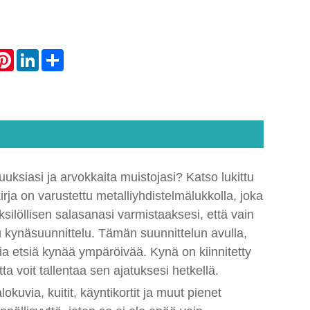
atsApp
Pinterest
LinkedIn
Share
isuuksiasi ja arvokkaita muistojasi? Katso lukittu
äkirja on varustettu metalliyhdistelmälukkolla, joka
ksilöllisen salasanasi varmistaaksesi, että vain
tu kynäsuunnittelu. Tämän suunnittelun avulla,
ia etsiä kynää ympäröivää. Kynä on kiinnitetty
tta voit tallentaa sen ajatuksesi hetkellä.
okuvia, kuitit, käyntikortit ja muut pienet