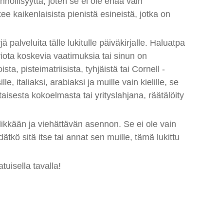
nöllisyyttä, joten se ei ole enää vain
e kaikenlaisista pienistä esineistä, jotka on
palveluita tälle lukitulle päiväkirjalle. Haluatpa
uviota koskevia vaatimuksia tai sinun on
ta, pisteimatriisista, tyhjäistä tai Cornell -
e, italiaksi, arabiaksi ja muille vain kielille, se
taisesta kokoelmasta tai yrityslahjana, räätälöity
yylikkään ja viehättävän asennon. Se ei ole vain
tkö sitä itse tai annat sen muille, tämä lukittu
tuisella tavalla!