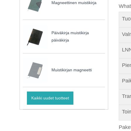
Magneettinen muistikirja
What
Tuo
Päiväkirja muistikirja
Val
päiväkirja
LNN
Pie
Muistikirjan magneetti
Pai
Tra
Kaikki uudet tuotteet
Toi
Paket