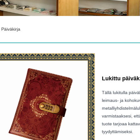
 Päiväkirja
Lukittu päiväk
Tällä lukitulla päiv
leimaus- ja kohokuv
metalliyhdistelmäluk
varmistaaksesi, että
tuote tarjoaa kattav
tyydyttämiseksi.