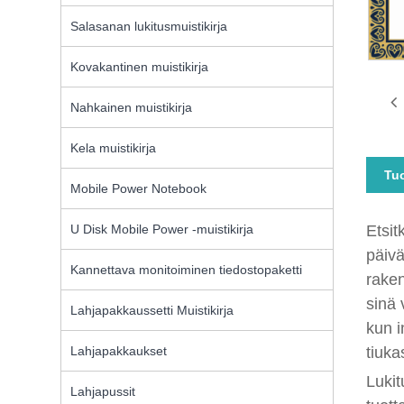
Salasanan lukitusmuistikirja
Kovakantinen muistikirja
Nahkainen muistikirja
Kela muistikirja
Tu
Mobile Power Notebook
U Disk Mobile Power -muistikirja
Etsit
päivä
Kannettava monitoiminen tiedostopaketti
raken
sinä 
Lahjapakkaussetti Muistikirja
kun i
Lahjapakkaukset
tiuka
Lukit
Lahjapussit