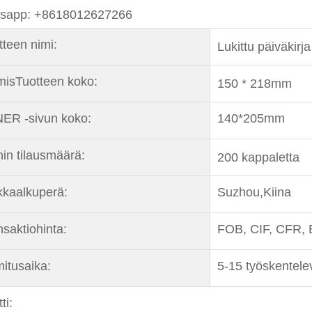
sapp: +8618012627266
tteen nimi:
Lukittu päiväkirja
mis
Tuotteen koko:
150 * 218mm
ER -sivun koko:
140*205mm
nin tilausmäärä:
200 kappaletta
kka
alkuperä:
Suzhou,
Kiina
nsaktiohinta:
FOB, CIF, CFR,
mitusaika:
5-15 työskentelev
ti: