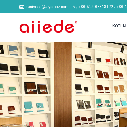

business@aiyidesz.com
+86-512-67318122 / +86-

KOTIIN