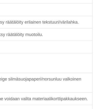
räätälöity erilainen tekstuuri/värilahka.
y räätälöity muotoilu.
eige silmäsuojapaperi/norsunluu valkoinen
ne voidaan valita materiaalikorttipakkaukseen.