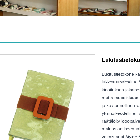
Lukitustietok
Lukitustietokone kä
lukkosuunnittelua. 
kirjoituksen jokaine
mutta muodikkaan es
ja käytännöllinen va
yksinoikeudellinen s
räätälöity logopalve
mainostamiseen ta
valmistanut Aiyide 