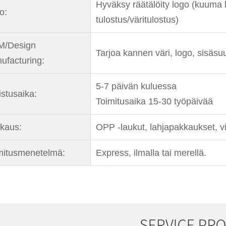
Hyväksy räätälöity logo (kuuma 
o:
tulostus/väritulostus)
/Design
Tarjoa kannen väri, logo, sisäsu
ufacturing:
5-7 päivän kuluessa
istusaika:
Toimitusaika 15-30 työpäivää
kaus:
OPP -laukut, lahjapakkaukset, vie
mitusmenetelmä:
Express, ilmalla tai merellä.