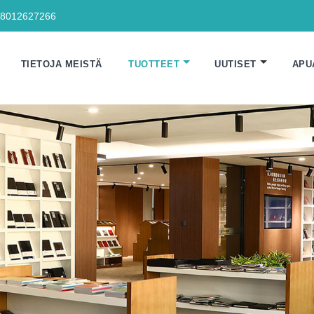
18012627266
TIETOJA MEISTÄ
TUOTTEET
UUTISET
APU