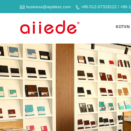

business@aiyidesz.com
+86-512-67318122 / +86-

KOTIIN