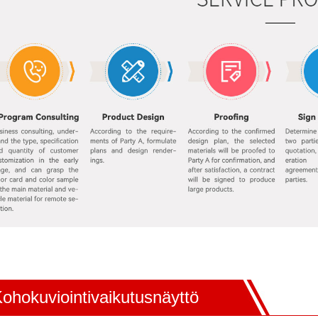
ohokuviointivaikutusnäyttö