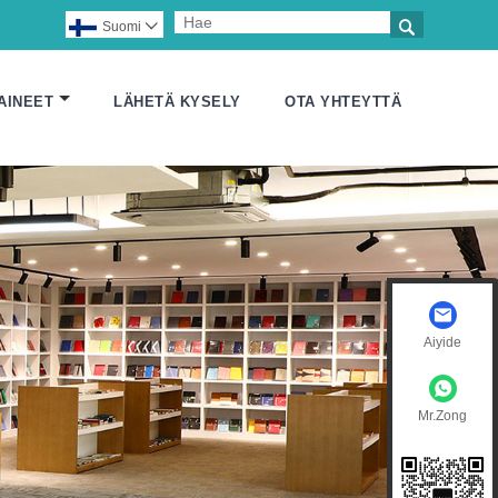

Suomi

AINEET
LÄHETÄ KYSELY
OTA YHTEYTTÄ
Aiyide
Mr.Zong