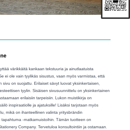
one
yttää värikkäitä kankaan tekstuuria ja ainutlaatuista
Se ei ole vain tyylikäs sisustus, vaan myös varmistaa, että
n sivu on suojattu. Erilaiset sävyt luovat yksinkertaisen,
teettisen tyylin. Sisäisen sivusuunnittelu on yksinkertainen
staamaan erilaisiin tarpeisiin. Lukon muistikirja on
äilö inspiraatiolle ja ajatuksille! Lisäksi tarjotaan myös
lu, mikä on ihanteellinen valinta yritysbrändin
i tapahtuma -matkamuistoihin. Tämän tuotteen on
Stationery Company. Tervetuloa konsultointiin ja ostamaan.