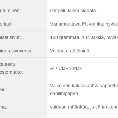
outuminen:
Ompelu lanka sidonta.
riaali:
Väriamuuttava PU-nahka, hyväksy 
iset sivut:
100 grammaa, 144 arkkia, hyväks
äinen sivuversio:
Voidaan räätälöidä
autettu
AI / CDR / PDF
dostomuoto:
Valkoinen kaksoisrahvapaperi/b
eri:
daoliinipaperi
ha:
voidaan määrittää, ja väri/raken