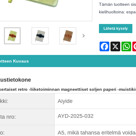
Tämän tuotteen sis
kielihuoltoina: espa
Lähetä kysely
Facebook
X
Wh
otteen Kuvaus
tustietokone
ertaiset retro -liiketoiminnan magneettiset soljen paperi -muistiki
kki:
Aiyide
AYD-2025-032
ta nro:
o:
A5, mikä tahansa eritelmä voida