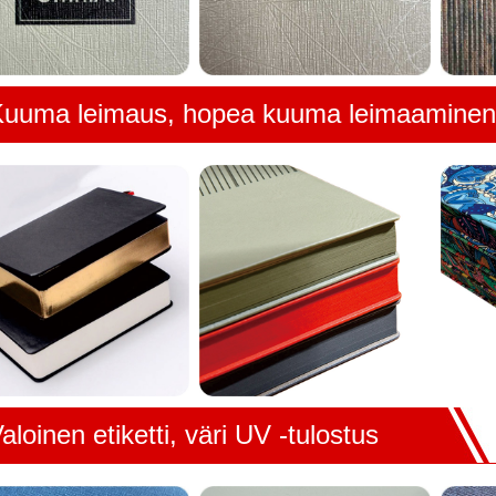
uuma leimaus, hopea kuuma leimaaminen
aloinen etiketti, väri UV -tulostus