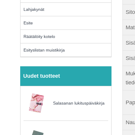
Lahjakynät
Sit
Esite
Mate
Räätälöity kotelo
Sisä
Esityslistan muistikirja
Sis
Muk
Uudet tuotteet
tie
Pap
Salasanan lukituspäiväkirja
Nau