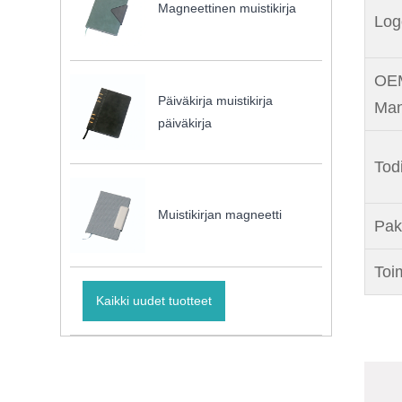
Magneettinen muistikirja
Log
OEM
Päiväkirja muistikirja
Man
päiväkirja
Tod
Muistikirjan magneetti
Pak
Toi
Kaikki uudet tuotteet