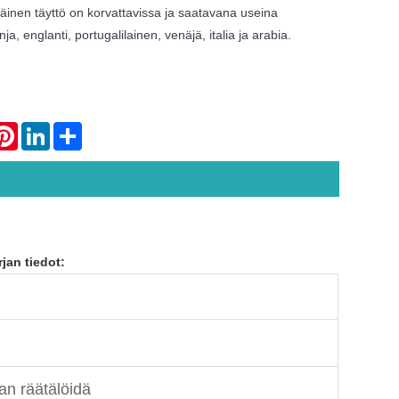
äinen täyttö on korvattavissa ja saatavana useina
nja, englanti, portugalilainen, venäjä, italia ja arabia.
atsApp
Pinterest
LinkedIn
Share
rjan tiedot:
an räätälöidä