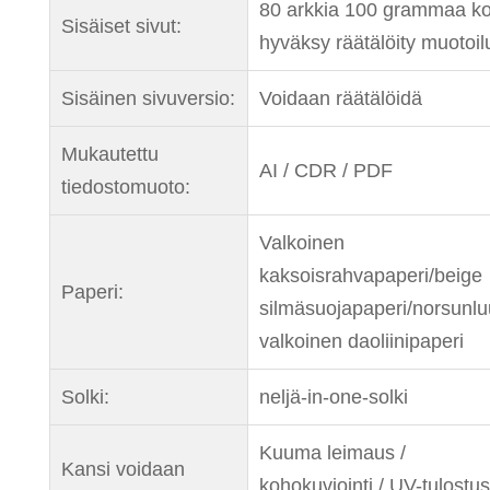
80 arkkia 100 grammaa ko
Sisäiset sivut:
hyväksy räätälöity muotoil
Sisäinen sivuversio:
Voidaan räätälöidä
Mukautettu
AI / CDR / PDF
tiedostomuoto:
Valkoinen
kaksoisrahvapaperi/beige
Paperi:
silmäsuojapaperi/norsunlu
valkoinen daoliinipaperi
Solki:
neljä-in-one-solki
Kuuma leimaus /
Kansi voidaan
kohokuviointi / UV-tulostus