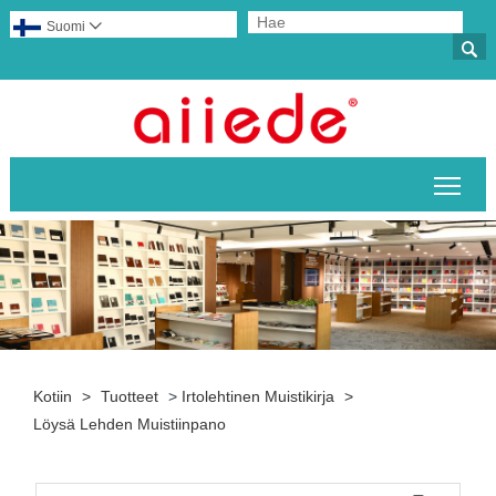
Suomi


Pääv
Kotiin
>
Tuotteet
>
Irtolehtinen Muistikirja
>
Löysä Lehden Muistiinpano