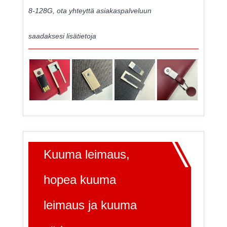
8-128G, ota yhteyttä asiakaspalveluun
saadaksesi lisätietoja
Kuuma leimaus,
hopea kuuma
leimaus ja kuuma