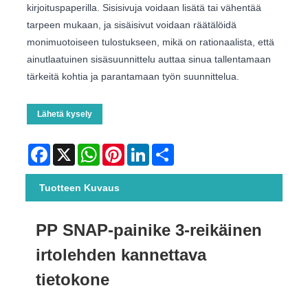
kirjoituspaperilla. Sisisivuja voidaan lisätä tai vähentää
tarpeen mukaan, ja sisäisivut voidaan räätälöidä
monimuotoiseen tulostukseen, mikä on rationaalista, että
ainutlaatuinen sisäsuunnittelu auttaa sinua tallentamaan
tärkeitä kohtia ja parantamaan työn suunnittelua.
Lähetä kysely
Facebook
X
WhatsApp
Pinterest
LinkedIn
Share
Tuotteen Kuvaus
PP SNAP-painike 3-reikäinen
irtolehden kannettava
tietokone