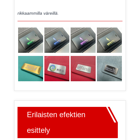
rikkaammilla väreillä.
Erilaisten efektien
esittely