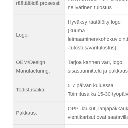
räätälöidä prosessi:
nelivärinen tulostus
Hyväksy räätälöity logo
(kuuma
Logo:
leimaaminen/kohokuvioint
-tulostus/väritulostus)
OEM/Design
Tarjoa kannen väri, logo,
Manufacturing:
sisäsuunnittelu ja pakkaus
5-7 päivän kuluessa
Todistusaika:
Toimitusaika 15-30 työpäi
OPP -laukut, lahjapakkauk
Pakkaus:
vientikartsut ovat saatavill