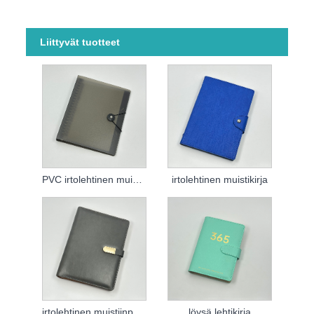
Liittyvät tuotteet
PVC irtolehtinen muistiinpano
irtolehtinen muistikirja
irtolehtinen muistiinpanokirja
löysä lehtikirja