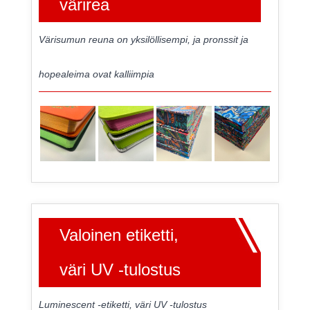
värirea
Värisumun reuna on yksilöllisempi, ja pronssit ja
hopealeima ovat kalliimpia
Valoinen etiketti,
väri UV -tulostus
Luminescent -etiketti, väri UV -tulostus