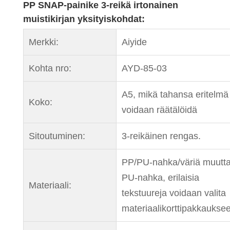
PP SNAP-painike 3-reikä irtonainen
muistikirjan yksityiskohdat:
Merkki:
Aiyide
Kohta nro:
AYD-85-03
A5, mikä tahansa eritelmä
Koko:
voidaan räätälöidä
Sitoutuminen:
3-reikäinen rengas.
PP/PU-nahka/väriä muutt
PU-nahka, erilaisia ​​
Materiaali:
tekstuureja voidaan valita
materiaalikorttipakkaukse