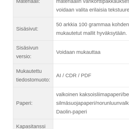
Materiaali:
materiaalin värikorttipakkaukse
voidaan valita erilaisia ​​tekstuur
50 arkkia 100 grammaa kohden
Sisäsivut:
mukautetut mallit hyväksytään.
Sisäsivun
Voidaan mukauttaa
versio:
Mukautettu
AI / CDR / PDF
tiedostomuoto:
valkoinen kaksoisliimapaperi/be
Paperi:
silmäsuojapaperi/norunluunval
Daolin-paperi
Kapasitanssi