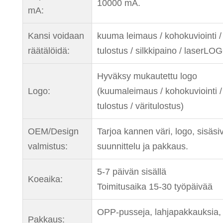
10000 mA.
mA:
Kansi voidaan
kuuma leimaus / kohokuviointi /
räätälöidä:
tulostus / silkkipaino / laserLO
Hyväksy mukautettu logo
Logo:
(kuumaleimaus / kohokuviointi 
tulostus / väritulostus)
OEM/Design
Tarjoa kannen väri, logo, sisäsi
valmistus:
suunnittelu ja pakkaus.
5-7 päivän sisällä
Koeaika:
Toimitusaika 15-30 työpäivää
OPP-pusseja, lahjapakkauksia,
Pakkaus: