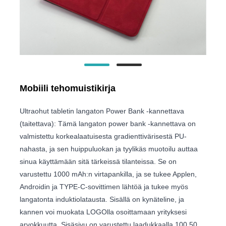
Mobiili tehomuistikirja
Ultraohut tabletin langaton Power Bank -kannettava
(taitettava): Tämä langaton power bank -kannettava on
valmistettu korkealaatuisesta gradienttivärisestä PU-
nahasta, ja sen huippuluokan ja tyylikäs muotoilu auttaa
sinua käyttämään sitä tärkeissä tilanteissa. Se on
varustettu 1000 mAh:n virtapankilla, ja se tukee Applen,
Androidin ja TYPE-C-sovittimen lähtöä ja tukee myös
langatonta induktiolatausta. Sisällä on kynäteline, ja
kannen voi muokata LOGOlla osoittamaan yrityksesi
arvokkuutta. Sisäsivu on varustettu laadukkaalla 100 50