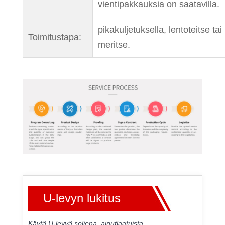
vientipakkauksia on saatavilla.
pikakuljetuksella, lentoteitse tai
Toimitustapa:
meritse.
U-levyn lukitus
Käytä U-levyä soljena, ainutlaatuista