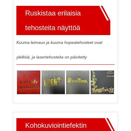
Ruskistaa erilaisia
​​tehosteita näyttöä
Kuuma leimaus ja kuuma hopeatehosteet ovat
ylellisiä, ja lasertehosteita on päivitetty
Kohokuviointiefektin