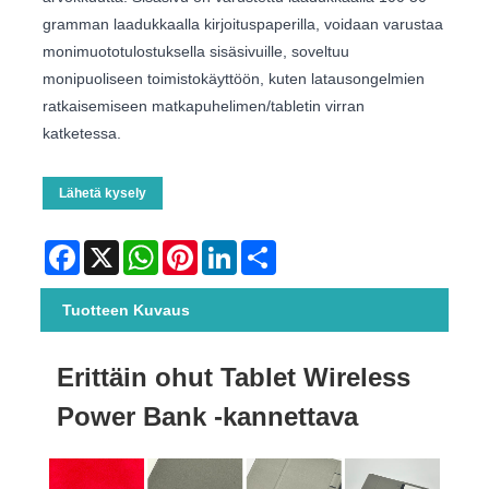
gramman laadukkaalla kirjoituspaperilla, voidaan varustaa
monimuototulostuksella sisäsivuille, soveltuu
monipuoliseen toimistokäyttöön, kuten latausongelmien
ratkaisemiseen matkapuhelimen/tabletin virran
katketessa.
Lähetä kysely
Facebook
X
WhatsApp
Pinterest
LinkedIn
Share
Tuotteen Kuvaus
Erittäin ohut Tablet Wireless
Power Bank -kannettava