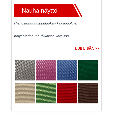
Nauha näyttö
Hienostunut huippuluokan kaksipuolinen
polyesterinauha rikkaissa väreissä.
LUE LISÄÄ >>