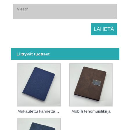
Liittyvät tuotteet
Mukautettu kannettava kannettava kannettava
Mobiili tehomuistikirja