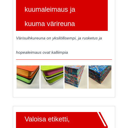
kuumaleimaus ja
kuuma värireuna
Värisuihkureuna on yksilöllisempi, ja rusketus ja
hopealeimaus ovat kalliimpia
Valoisa etiketti,