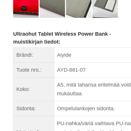
Ultraohut Tablet Wireless Power Bank -
muistikirjan tiedot:
Brändi:
Aiyide
Tuote nro.:
AYD-881-07
A5, mitä tahansa eritelmää voi
Koko:
mukauttaa
Sidonta:
Ompelulankojen sidonta.
PU-nahka/väriä vaihtava PU-na