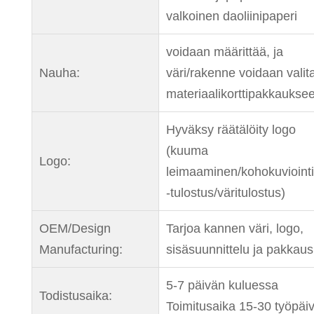
valkoinen daoliinipaperi
voidaan määrittää, ja
Nauha:
väri/rakenne voidaan valit
materiaalikorttipakkaukse
Hyväksy räätälöity logo
(kuuma
Logo:
leimaaminen/kohokuvioint
-tulostus/väritulostus)
OEM/Design
Tarjoa kannen väri, logo,
Manufacturing:
sisäsuunnittelu ja pakkaus
5-7 päivän kuluessa
Todistusaika:
Toimitusaika 15-30 työpäi