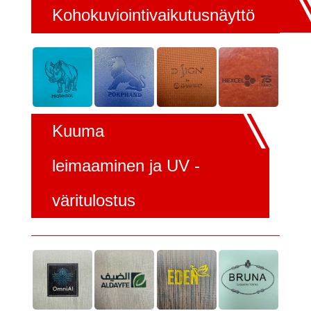
Kohokuviointivaikutusnäyttö
Kuuma
leimaaminen ja UV -
väritulostus