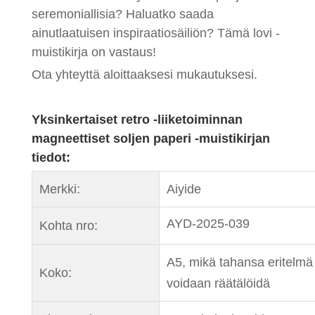
seremoniallisia? Haluatko saada
ainutlaatuisen inspiraatiosäiliön? Tämä lovi -
muistikirja on vastaus!
Ota yhteyttä aloittaaksesi mukautuksesi.
Yksinkertaiset retro -liiketoiminnan
magneettiset soljen paperi -muistikirjan
tiedot:
Merkki:
Aiyide
AYD-2025-039
Kohta nro:
A5, mikä tahansa eritelmä
Koko:
voidaan räätälöidä