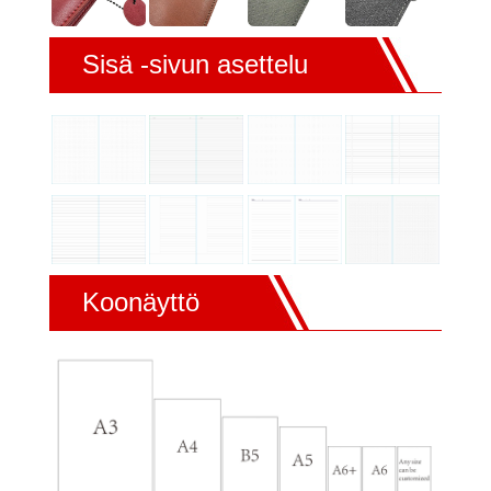
Sisä -sivun asettelu
Koonäyttö