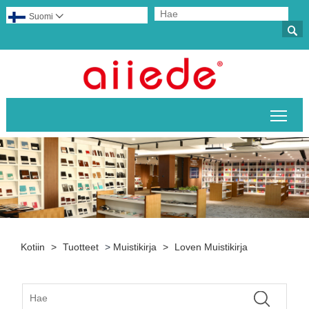
Suomi


Pääv
Kotiin
>
Tuotteet
>
Muistikirja
>
Loven Muistikirja