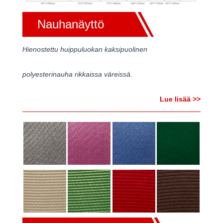
Nauhanäyttö
Hienostettu huippuluokan kaksipuolinen
polyesterinauha rikkaissa väreissä.
Lue lisää >>