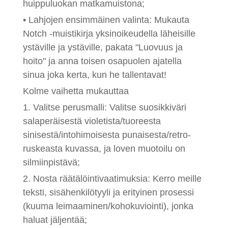
huippuluokan matkamuistona;
• Lahjojen ensimmäinen valinta: Mukauta
Notch -muistikirja yksinoikeudella läheisille
ystäville ja ystäville, pakata "Luovuus ja
hoito" ja anna toisen osapuolen ajatella
sinua joka kerta, kun he tallentavat!
Kolme vaihetta mukauttaa
1. Valitse perusmalli: Valitse suosikkiväri
salaperäisestä violetista/tuoreesta
sinisestä/intohimoisesta punaisesta/retro-
ruskeasta kuvassa, ja loven muotoilu on
silmiinpistävä;
2. Nosta räätälöintivaatimuksia: Kerro meille
teksti, sisähenkilötyyli ja erityinen prosessi
(kuuma leimaaminen/kohokuviointi), jonka
haluat jäljentää;