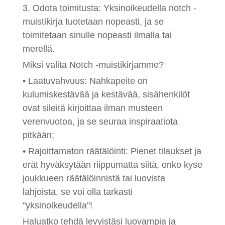
3. Odota toimitusta: Yksinoikeudella notch -
muistikirja tuotetaan nopeasti, ja se
toimitetaan sinulle nopeasti ilmalla tai
merellä.
Miksi valita Notch -muistikirjamme?
• Laatuvahvuus: Nahkapeite on
kulumiskestävää ja kestävää, sisähenkilöt
ovat sileitä kirjoittaa ilman musteen
verenvuotoa, ja se seuraa inspiraatiota
pitkään;
• Rajoittamaton räätälöinti: Pienet tilaukset ja
erät hyväksytään riippumatta siitä, onko kyse
joukkueen räätälöinnistä tai luovista
lahjoista, se voi olla tarkasti
"yksinoikeudella"!
Haluatko tehdä levyistäsi luovampia ja