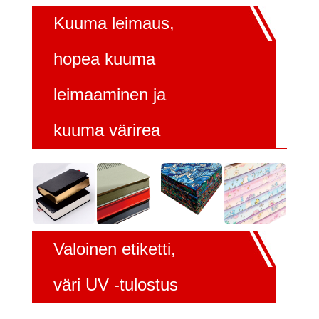
Kuuma leimaus,
hopea kuuma
leimaaminen ja
kuuma värirea
Valoinen etiketti,
väri UV -tulostus