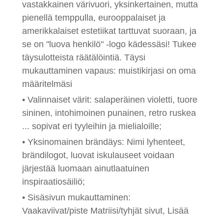
vastakkainen värivuori, yksinkertainen, mutta
pienellä temppulla, eurooppalaiset ja
amerikkalaiset estetiikat tarttuvat suoraan, ja
se on "luova henkilö" -logo kädessäsi! Tukee
täysulotteista räätälöintiä. Täysi
mukauttaminen vapaus: muistikirjasi on oma
määritelmäsi
• Valinnaiset värit: salaperäinen violetti, tuore
sininen, intohimoinen punainen, retro ruskea
... sopivat eri tyyleihin ja mielialoille;
• Yksinomainen brändäys: Nimi lyhenteet,
brändilogot, luovat iskulauseet voidaan
järjestää luomaan ainutlaatuinen
inspiraatiosäiliö;
• Sisäsivun mukauttaminen:
Vaakaviivat/piste Matriisi/tyhjät sivut, Lisää