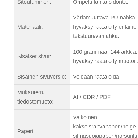
Sitoutuminen:
Ompelu lanka sidonta.
Väriamuuttava PU-nahka,
Materiaali:
hyväksy räätälöity erilaine
tekstuuri/värilahka.
100 grammaa, 144 arkkia,
Sisäiset sivut:
hyväksy räätälöity muotoil
Sisäinen sivuversio:
Voidaan räätälöidä
Mukautettu
AI / CDR / PDF
tiedostomuoto:
Valkoinen
kaksoisrahvapaperi/beige
Paperi:
silmäsuojapaperi/norsunlu