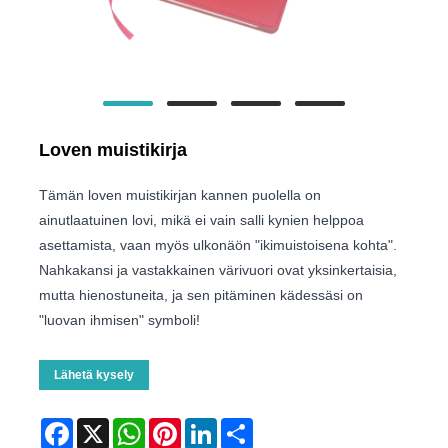
Loven muistikirja
Tämän loven muistikirjan kannen puolella on
ainutlaatuinen lovi, mikä ei vain salli kynien helppoa
asettamista, vaan myös ulkonäön "ikimuistoisena kohta".
Nahkakansi ja vastakkainen värivuori ovat yksinkertaisia,
mutta hienostuneita, ja sen pitäminen kädessäsi on
"luovan ihmisen" symboli!
Lähetä kysely
Facebook
X
WhatsApp
Pinterest
LinkedIn
Share