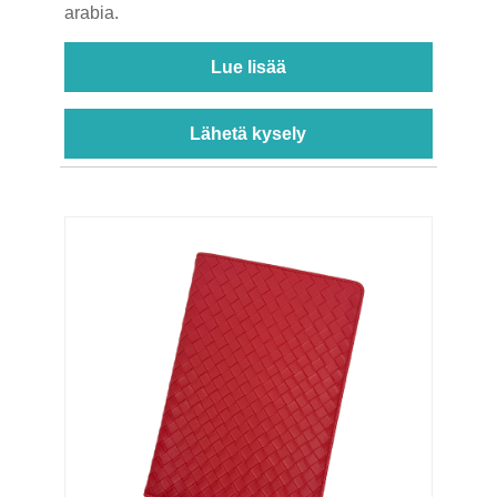
arabia.
Lue lisää
Lähetä kysely