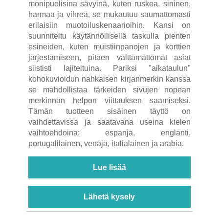
monipuolisina sävyinä, kuten ruskea, sininen,
harmaa ja vihreä, se mukautuu saumattomasti
erilaisiin muotoiluskenaarioihin. Kansi on
suunniteltu käytännöllisellä taskulla pienten
esineiden, kuten muistiinpanojen ja korttien
järjestämiseen, pitäen välttämättömät asiat
siististi lajiteltuina. Pariksi "aikataulun"
kohokuvioidun nahkaisen kirjanmerkin kanssa
se mahdollistaa tärkeiden sivujen nopean
merkinnän helpon viittauksen saamiseksi.
Tämän tuotteen sisäinen täyttö on
vaihdettavissa ja saatavana useina kielen
vaihtoehdoina: espanja, englanti,
portugalilainen, venäjä, italialainen ja arabia.
Lue lisää
Lähetä kysely