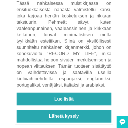
Tässä nahkaisessa muistikirjassa on
ensiluokkaisesta nahasta valmistettu kansi,
joka tarjoaa herkän kosketuksen ja rikkaan
tekstuurin. Pehmeät sävyt, kuten
vaaleanpunainen, vaaleansininen ja kirkkaan
keltainen, luovat minimalistisen mutta
tyylikkään estetiikan. Siinä on yksilöllisesti
suunniteltu nahkainen kirjanmerkki, johon on
kohokuvioitu "RECORD MY LIFE", mikä
mahdollistaa helpon sivujen merkitsemisen ja
nopean viittauksen. Tämän tuotteen sisätäyttö
on vaihdettavissa ja saatavilla useilla
kielivaihtoehdoilla: espanjaksi, englanniksi,
portugaliksi, venäjäksi, italiaksi ja arabiaksi.
Lue lisää
Lähetä kysely