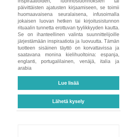
inspiraatioiden, luonnosluonnoksien tai
päivittäisten ajatusten kirjaamiseen, se toimii
huomaavaisena seuralaisena, infusoimalla
jokaisen luovan hetken tai kirjoitusistunnon
rituaalin tunnetta erottuvan tyylikkyyden kautta.
Se on ihanteellinen valinta suunnittelijoille
järjestämään inspiraatiota ja luovuutta. Tämän
tuotteen sisäinen täyttö on korvattavissa ja
saatavana monina kielihuoltoina: espanja,
englanti, portugalilainen, venäjä, italia ja
arabia
Lue lisää
Lähetä kysely