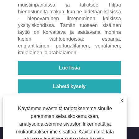
muistiinpanoissa ja tulkitsee hiljaa
hienostuneita makua, kun ne pidetään käsissä
- hienovarainen ilmeneminen kaikissa
yksityiskohdissa. Tämän tuotteen sisäinen
täyttö on korvattava ja saatavana monina
kielen vaihtoehdoissa: espanja,
englantilainen, portugalilainen, venäläinen,
italialainen ja arabialainen.
Lue lisää
Lähetä kysely
X
<
1
2
3
4
5
>
Käytämme evästeitä tarjotaksemme sinulle
paremman selauskokemuksen,
analysoidaksemme sivuston liikennettä ja
mukauttaaksemme sisältöä. Käyttämällä tätä