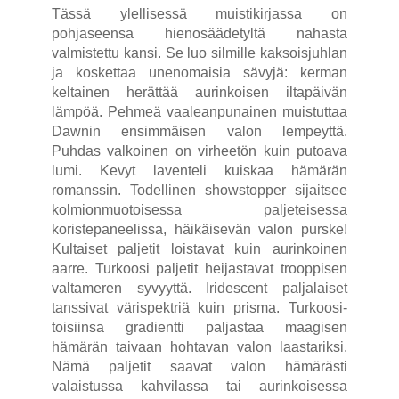
Tässä ylellisessä muistikirjassa on
pohjaseensa hienosäädetyltä nahasta
valmistettu kansi. Se luo silmille kaksoisjuhlan
ja koskettaa unenomaisia ​​sävyjä: kerman
keltainen herättää aurinkoisen iltapäivän
lämpöä. Pehmeä vaaleanpunainen muistuttaa
Dawnin ensimmäisen valon lempeyttä.
Puhdas valkoinen on virheetön kuin putoava
lumi. Kevyt laventeli kuiskaa hämärän
romanssin. Todellinen showstopper sijaitsee
kolmionmuotoisessa paljeteisessa
koristepaneelissa, häikäisevän valon purske!
Kultaiset paljetit loistavat kuin aurinkoinen
aarre. Turkoosi paljetit heijastavat trooppisen
valtameren syvyyttä. Iridescent paljalaiset
tanssivat värispektriä kuin prisma. Turkoosi-
toisiinsa gradientti paljastaa maagisen
hämärän taivaan hohtavan valon laastariksi.
Nämä paljetit saavat valon hämärästi
valaistussa kahvilassa tai aurinkoisessa