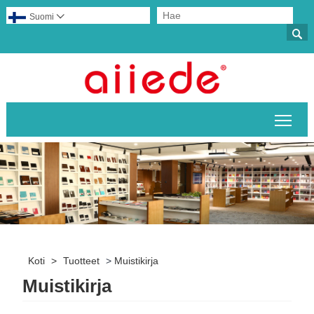
Suomi


Pääv
Koti
>
Tuotteet
>
Muistikirja
Muistikirja