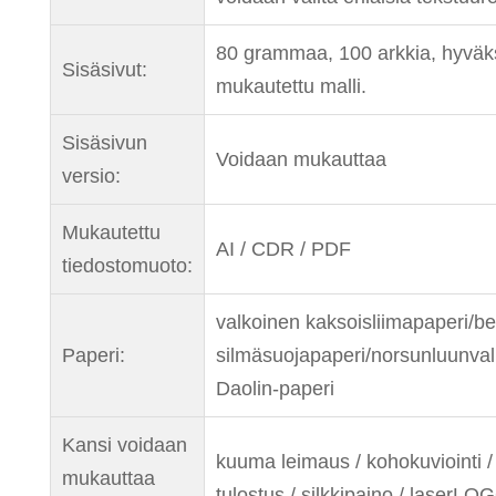
80 grammaa, 100 arkkia, hyväk
Sisäsivut:
mukautettu malli.
Sisäsivun
Voidaan mukauttaa
versio:
Mukautettu
AI / CDR / PDF
tiedostomuoto:
valkoinen kaksoisliimapaperi/be
Paperi:
silmäsuojapaperi/norsunluunva
Daolin-paperi
Kansi voidaan
kuuma leimaus / kohokuviointi /
mukauttaa
tulostus / silkkipaino / laserLO