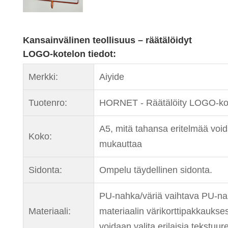
Kansainvälinen teollisuus – räätälöidyt
LOGO-kotelon tiedot:
Merkki:
Aiyide
Tuotenro:
HORNET - Räätälöity LOGO-ko
A5, mitä tahansa eritelmää voi
Koko:
mukauttaa
Sidonta:
Ompelu täydellinen sidonta.
PU-nahka/väriä vaihtava PU-na
Materiaali:
materiaalin värikorttipakkaukse
voidaan valita erilaisia ​​tekstuur