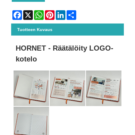
Facebook
X
WhatsApp
Pinterest
LinkedIn
Share
Tuotteen Kuvaus
HORNET - Räätälöity LOGO-
kotelo