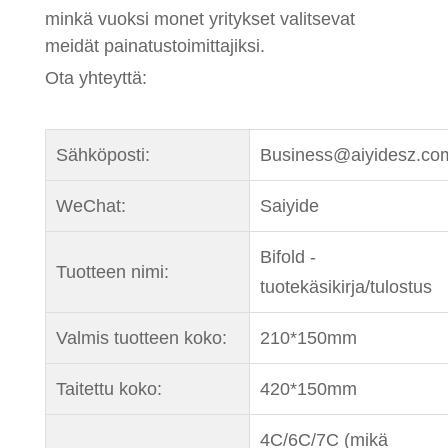
minkä vuoksi monet yritykset valitsevat
meidät painatustoimittajiksi.
Ota yhteyttä:
Sähköposti:
Business@aiyidesz.co
WeChat:
Saiyide
Bifold -
Tuotteen nimi:
tuotekäsikirja/tulostus
Valmis tuotteen koko:
210*150mm
Taitettu koko:
420*150mm
4C/6C/7C (mikä