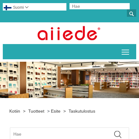
Suomi


Pääv
Kotiin
>
Tuotteet
>
Esite
>
Taskutulostus