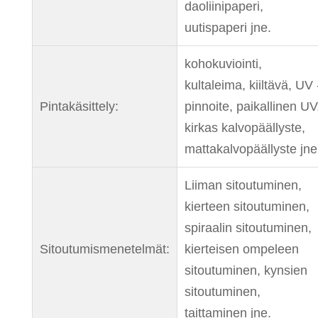
daoliinipaperi,
uutispaperi jne.
kohokuviointi,
kultaleima, kiiltävä, UV 
Pintakäsittely:
pinnoite, paikallinen UV
kirkas kalvopäällyste,
mattakalvopäällyste jne
Liiman sitoutuminen,
kierteen sitoutuminen,
spiraalin sitoutuminen,
Sitoutumismenetelmät:
kierteisen ompeleen
sitoutuminen, kynsien
sitoutuminen,
taittaminen jne.