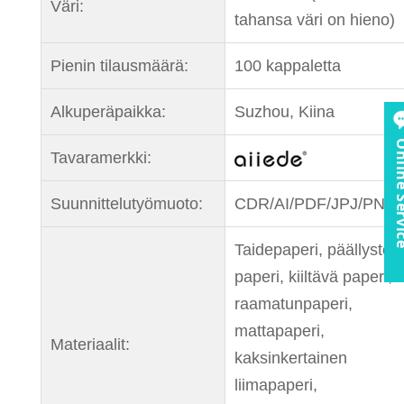
Väri:
tahansa väri on hieno)
Pienin tilausmäärä:
100 kappaletta
Alkuperäpaikka:
Suzhou, Kiina
Online S
Tavaramerkki:
Suunnittelutyömuoto:
CDR/AI/PDF/JPJ/PNG
Taidepaperi, päällystett
paperi, kiiltävä paperi,
raamatunpaperi,
mattapaperi,
Materiaalit:
kaksinkertainen
liimapaperi,