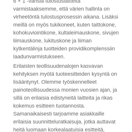
6 + 1 -värisiä tulostuslaitteita
varmistaaksemme, että värien hallinta on
virheetöntä tulostusprosessin aikana. Lisäksi
meillä on myös tukikoneet, kuten taittokone,
kohokuviointikone, kultaleimauskone, sivujen
liimauskone, lukituskone ja liiman
kytkentälinja tuotteiden providikomplenssiin
laadunvarmistukseen.
Erilaisten teollisuudenalojen kasvavan
kehityksen myötä tuoteesitteiden kysyntä on
lisääntynyt. Olemme työskennelleet
painoteollisuudessa monien vuosien ajan, ja
sillä on erilaisia edistyneitä laitteita ja rikas
kokemus esitteen tuotannosta.
Samanaikaisesti tarjoamme asiakkaille
erilaisia suunnitteluratkaisuja, jotka auttavat
heitä luomaan korkealaatuisia esitteitä,