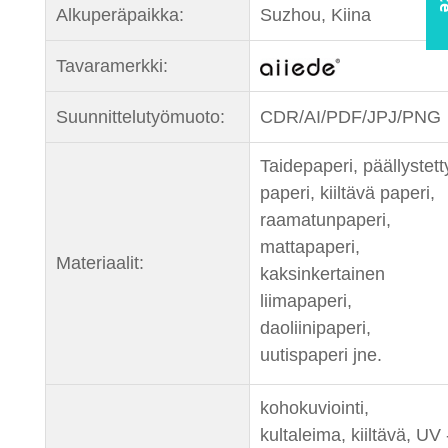
Alkuperäpaikka:
Suzhou, Kiina
Tavaramerkki:
Suunnittelutyömuoto:
CDR/AI/PDF/JPJ/PNG
Taidepaperi, päällystett
paperi, kiiltävä paperi,
raamatunpaperi,
mattapaperi,
Materiaalit:
kaksinkertainen
liimapaperi,
daoliinipaperi,
uutispaperi jne.
kohokuviointi,
kultaleima, kiiltävä, UV 