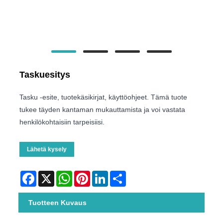
Taskuesitys
Tasku -esite, tuotekäsikirjat, käyttöohjeet. Tämä tuote
tukee täyden kantaman mukauttamista ja voi vastata
henkilökohtaisiin tarpeisiisi.
Lähetä kysely
Facebook
X
WhatsApp
Pinterest
LinkedIn
Share
Tuotteen Kuvaus