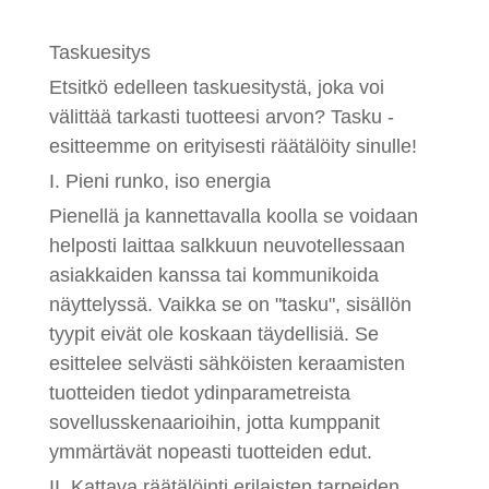
Taskuesitys
Etsitkö edelleen taskuesitystä, joka voi
välittää tarkasti tuotteesi arvon? Tasku -
esitteemme on erityisesti räätälöity sinulle!
I. Pieni runko, iso energia
Pienellä ja kannettavalla koolla se voidaan
helposti laittaa salkkuun neuvotellessaan
asiakkaiden kanssa tai kommunikoida
näyttelyssä. Vaikka se on "tasku", sisällön
tyypit eivät ole koskaan täydellisiä. Se
esittelee selvästi sähköisten keraamisten
tuotteiden tiedot ydinparametreista
sovellusskenaarioihin, jotta kumppanit
ymmärtävät nopeasti tuotteiden edut.
II. Kattava räätälöinti erilaisten tarpeiden