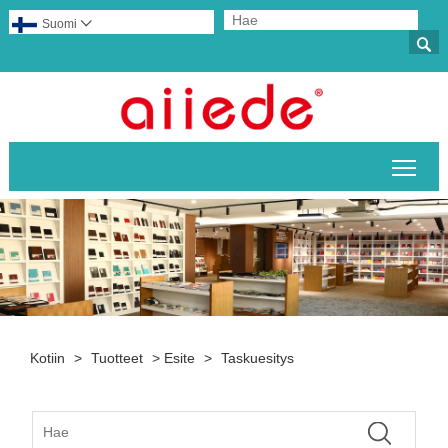
Suomi


Pääv
Kotiin
>
Tuotteet
>
Esite
>
Taskuesitys