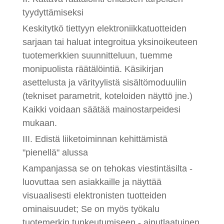
tyydyttämiseksi
Keskitytkö tiettyyn elektroniikkatuotteiden
sarjaan tai haluat integroitua yksinoikeuteen
tuotemerkkien suunnitteluun, tuemme
monipuolista räätälöintiä. Käsikirjan
asettelusta ja värityylistä sisältömoduuliin
(tekniset parametrit, koteloiden näyttö jne.)
Kaikki voidaan säätää mainostarpeidesi
mukaan.
III. Edistä liiketoiminnan kehittämistä
"pienellä" alussa
Kampanjassa se on tehokas viestintäsilta -
luovuttaa sen asiakkaille ja näyttää
visuaalisesti elektronisten tuotteiden
ominaisuudet; Se on myös työkalu
tuotemerkin tunkeutumiseen - ainutlaatuinen