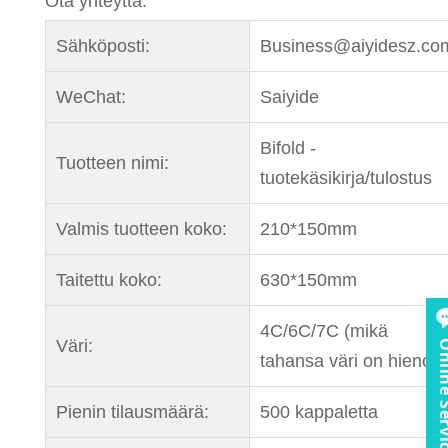
Ota yhteyttä:
Sähköposti:
Business@aiyidesz.co
WeChat:
Saiyide
Bifold -
Tuotteen nimi:
tuotekäsikirja/tulostus
Valmis tuotteen koko:
210*150mm
Taitettu koko:
630*150mm
4C/6C/7C (mikä
Väri:
Online S
tahansa väri on hieno)
Pienin tilausmäärä:
500 kappaletta