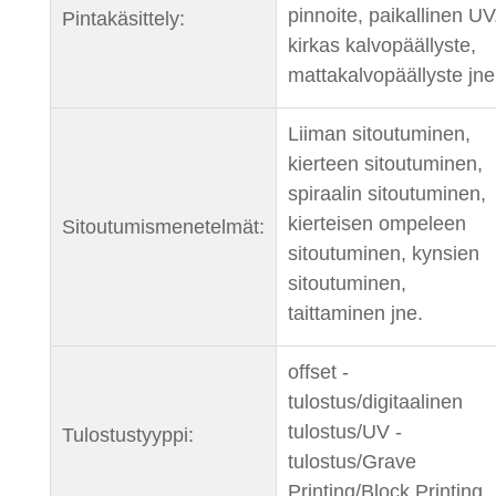
pinnoite, paikallinen UV
Pintakäsittely:
kirkas kalvopäällyste,
mattakalvopäällyste jne
Liiman sitoutuminen,
kierteen sitoutuminen,
spiraalin sitoutuminen,
kierteisen ompeleen
Sitoutumismenetelmät:
sitoutuminen, kynsien
sitoutuminen,
taittaminen jne.
offset -
tulostus/digitaalinen
tulostus/UV -
Tulostustyyppi:
tulostus/Grave
Printing/Block Printing