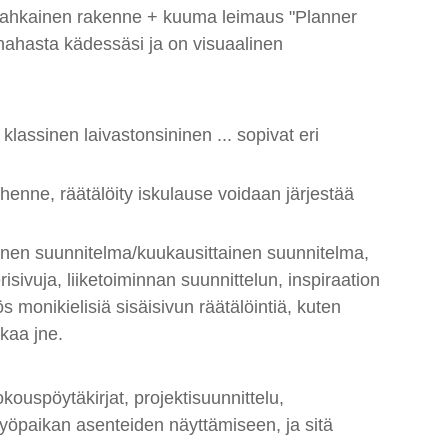
n nahkainen rakenne + kuuma leimaus "Planner
 nahasta kädessäsi ja on visuaalinen
klassinen laivastonsininen ... sopivat eri
henne, räätälöity iskulause voidaan järjestää
ainen suunnitelma/kuukausittainen suunnitelma,
risivuja, liiketoiminnan suunnittelun, inspiraation
monikielisiä sisäisivun räätälöintiä, kuten
skaa jne.
kokouspöytäkirjat, projektisuunnittelu,
 työpaikan asenteiden näyttämiseen, ja sitä