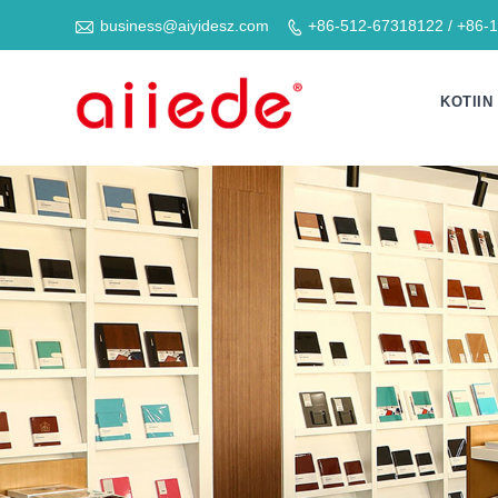

business@aiyidesz.com
+86-512-67318122 / +86-

KOTIIN