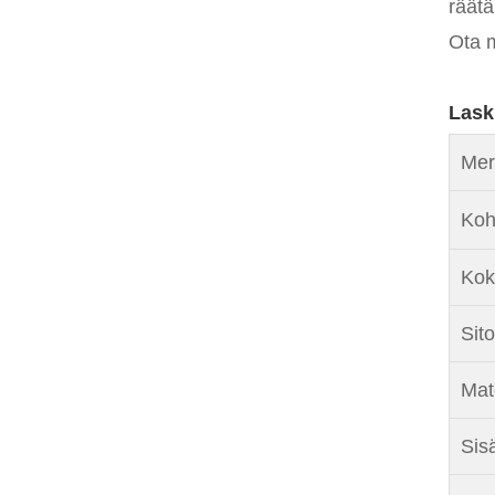
räätä
Ota m
Lask
Mer
Koh
Kok
Sit
Mate
Sisä