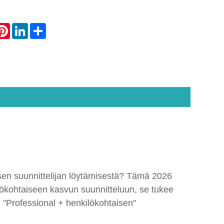
atsApp
Pinterest
LinkedIn
Share
isen suunnittelijan löytämisestä? Tämä 2026
kilökohtaiseen kasvun suunnitteluun, se tukee
n "Professional + henkilökohtaisen"