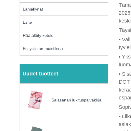
Tämä 
Lahjakynät
2026"
keski
Esite
Täysi
Räätälöity kotelo
• Val
tyyle
Esityslistan muistikirja
• Yks
luoma
Uudet tuotteet
• Sis
DOT -
kerää
espan
Salasanan lukituspäiväkirja
Sopiv
• Lii
asiak