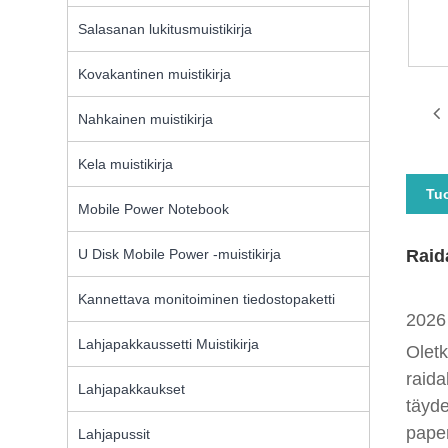
Salasanan lukitusmuistikirja
Kovakantinen muistikirja
Nahkainen muistikirja
Kela muistikirja
Tu
Mobile Power Notebook
U Disk Mobile Power -muistikirja
Raida
Kannettava monitoiminen tiedostopaketti
2026 
Lahjapakkaussetti Muistikirja
Oletk
raida
Lahjapakkaukset
täyde
paper
Lahjapussit