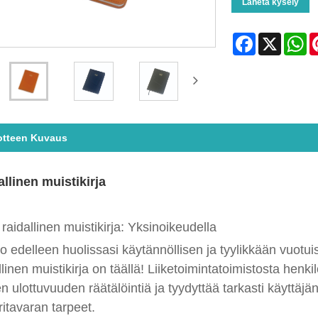
Lähetä kysely
Facebook
X
Wh
otteen Kuvaus
llinen muistikirja
raidallinen muistikirja: Yksinoikeudella
o edelleen huolissasi käytännöllisen ja tyylikkään vuotu
llinen muistikirja on täällä! Liiketoimintatoimistosta hen
n ulottuvuuden räätälöintiä ja tyydyttää tarkasti käyttäjä
itavaran tarpeet.