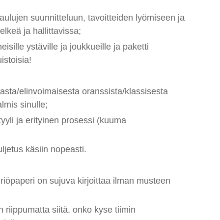
ataulujen suunnitteluun, tavoitteiden lyömiseen ja
keä ja hallittavissa;
sille ystäville ja joukkueille ja paketti
istoisia!
maasta/elinvoimaisesta oranssista/klassisesta
lmis sinulle;
tyyli ja erityinen prosessi (kuuma
ljetus käsiin nopeasti.
iriöpaperi on sujuva kirjoittaa ilman musteen
n riippumatta siitä, onko kyse tiimin