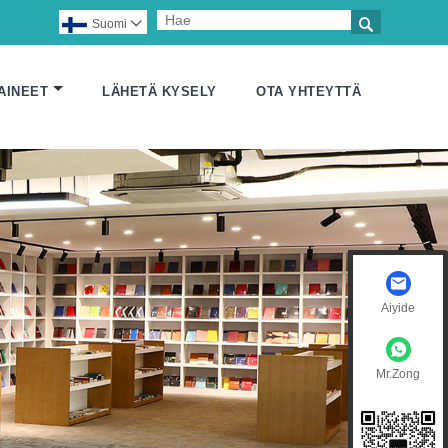

Suomi

AINEET
LÄHETÄ KYSELY
OTA YHTEYTTÄ
Aiyide
Mr.Zong