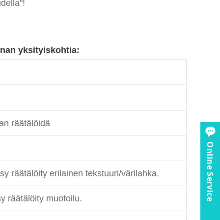
udella"!
nan yksityiskohtia:
an räätälöidä
Online Service
räätälöity erilainen tekstuuri/värilahka.
 räätälöity muotoilu.