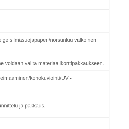
eige silmäsuojapaperi/norsunluu valkoinen
ne voidaan valita materiaalikorttipakkaukseen.
leimaaminen/kohokuviointi/UV -
unnittelu ja pakkaus.