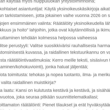
an käyttää myös huippuluokan yritystoiminnoina;
ekohtaiset asiantuntijat: Käytä yksinoikeuskäsikirjoja aik
n tarkistamiseen, jotta jokainen vaihe vuonna 2026 on sel
jojen ensimmäinen valinta: Räätälöity yksinoikeudella lähei
kkuus ja hoito" lahjoihin, jotka ovat käytännöllisiä ja ikimu
uttaminen tehdään kolmessa helpossa vaiheessa
litse perustyyli: Valitse suosikkivärisi rauhallisesta har
stonsinisestä kuvassa, ja raidallinen tekstuurikannu on va
sta räätälöintivaatimuksia: Kerro meille teksti, sisäsivun 
aminen/kohokuviointi), jonka haluat jäljentää;
ota toimitusta: tehokas ja nopea tuotanto, ilma- ja meriku
 valita raidallinen muistikirja?
a laatu: Kansi on kulutusta kestävä ja kestävä, ja sisähä
vuotoa, joka seuraa pitkään suunnittelematkallasi;
oittamaton räätälöinti: Pienet tilaukset ja erät hyväksytää