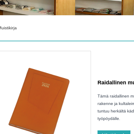
uistikirja
Raidallinen mu
Tämä raidallinen mu
rakenne ja kultalei
tuntuu herkältä käd
työpöydälle.