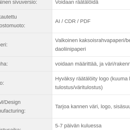
äinen sivuversio:
Voidaan räätälöidä
autettu
AI / CDR / PDF
dostomuoto:
Valkoinen kaksoisrahvapaperi/b
eri:
daoliinipaperi
ha:
voidaan määrittää, ja väri/raken
Hyväksy räätälöity logo (kuuma 
o:
tulostus/väritulostus)
/Design
Tarjoa kannen väri, logo, sisäsu
ufacturing:
5-7 päivän kuluessa
istusaika: