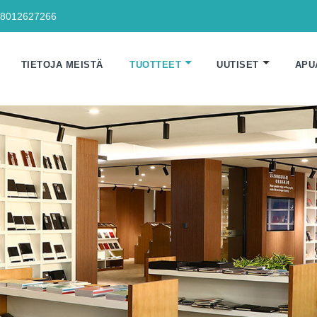
18012627266
TIETOJA MEISTÄ
TUOTTEET
UUTISET
APU