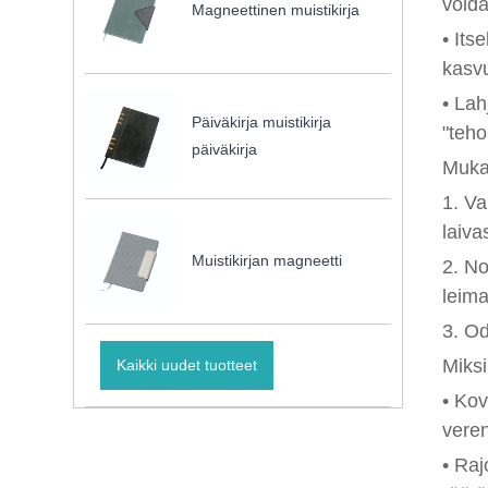
voida
Magneettinen muistikirja
• Its
kasvu
• Lah
Päiväkirja muistikirja
"teho
päiväkirja
Muka
1. Va
laiva
Muistikirjan magneetti
2. No
leima
3. Od
Miksi
Kaikki uudet tuotteet
• Kov
veren
• Raj