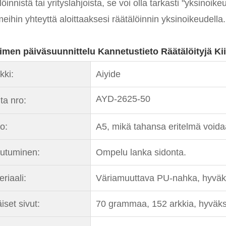
löinnistä tai yrityslahjoista, se voi olla tarkasti "yksinoike
eihin yhteyttä aloittaaksesi räätälöinnin yksinoikeudella.
imen päiväsuunnittelu Kannetustieto Räätälöityjä Kii
kki:
Aiyide
AYD-2625-50
ta nro:
o:
A5, mikä tahansa eritelmä voida
outuminen:
Ompelu lanka sidonta.
riaali:
Väriamuuttava PU-nahka, hyväksy 
iset sivut:
70 grammaa, 152 arkkia, hyväksy