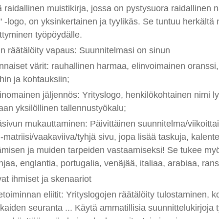
raidallinen muistikirja, jossa on pystysuora raidalline
 -logo, on yksinkertainen ja tyylikäs. Se tuntuu herkältä
ttyminen työpöydälle.
n räätälöity vapaus: Suunnitelmasi on sinun
innaiset värit: rauhallinen harmaa, elinvoimainen oranssi, 
ihin ja kohtauksiin;
inomainen jäljennös: Yrityslogo, henkilökohtainen nimi ly
an yksilöllinen tallennustyökalu;
äsivun mukauttaminen: Päivittäinen suunnitelma/viikoitt
matriisi/vaakaviiva/tyhjä sivu, jopa lisää taskuja, kalente
misen ja muiden tarpeiden vastaamiseksi! Se tukee myös 
jaa, englantia, portugalia, venäjää, italiaa, arabiaa, ran
at ihmiset ja skenaariot
ketoiminnan eliitit: Yrityslogojen räätälöity tulostaminen, 
kaiden seuranta ... Käytä ammatillisia suunnittelukirjoja