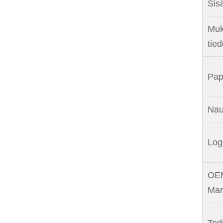
Sis
Muk
tie
Pap
Nau
Log
OEM
Man
Tod