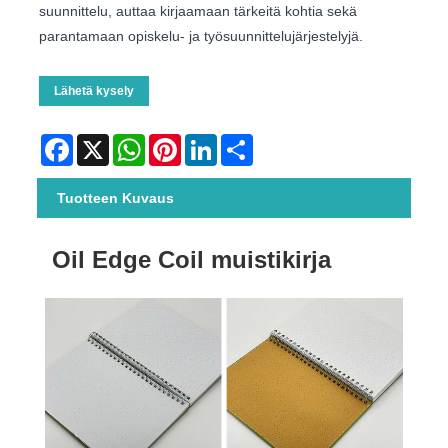
suunnittelu, auttaa kirjaamaan tärkeitä kohtia sekä
parantamaan opiskelu- ja työsuunnittelujärjestelyjä.
Lähetä kysely
Facebook
X
WhatsApp
Pinterest
LinkedIn
Share
Tuotteen Kuvaus
Oil Edge Coil muistikirja