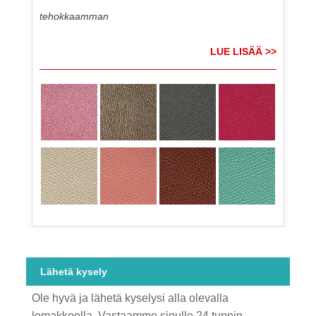
tehokkaamman
LUE LISÄÄ >>
Lähetä kysely
Ole hyvä ja lähetä kyselysi alla olevalla
lomakkeella. Vastaamme sinulle 24 tunnin