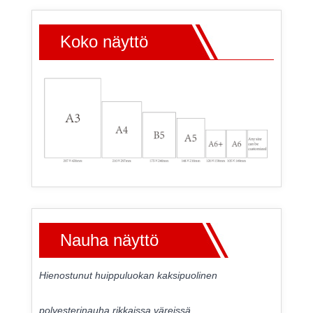
Koko näyttö
Nauha näyttö
Hienostunut huippuluokan kaksipuolinen
polyesterinauha rikkaissa väreissä.