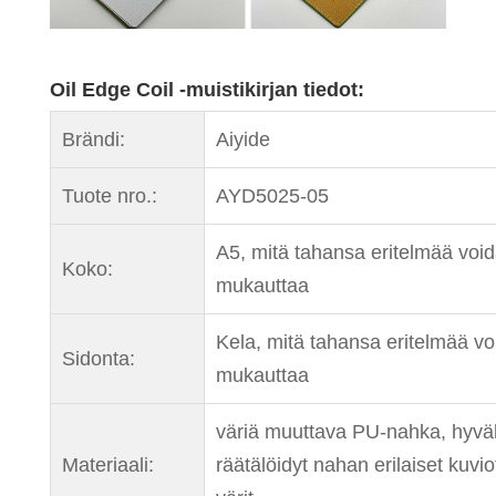
Oil Edge Coil -muistikirjan tiedot:
Brändi:
Aiyide
Tuote nro.:
AYD5025-05
A5, mitä tahansa eritelmää voi
Koko:
mukauttaa
Kela, mitä tahansa eritelmää v
Sidonta:
mukauttaa
väriä muuttava PU-nahka, hyvä
Materiaali:
räätälöidyt nahan erilaiset kuviot