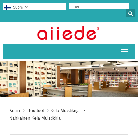
Suomi


Pääv
Kotiin
>
Tuotteet
>
Kela Muistikirja
>
Nahkainen Kela Muistikirja