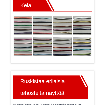
Kela
Ruskistaa erilaisia
​​tehosteita näyttöä
Kuumaleimaus ja kuuma hopeatehosteet ovat