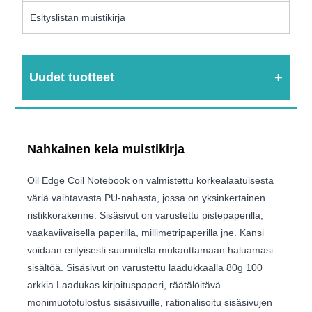
Esityslistan muistikirja
Uudet tuotteet
Nahkainen kela muistikirja
Oil Edge Coil Notebook on valmistettu korkealaatuisesta
väriä vaihtavasta PU-nahasta, jossa on yksinkertainen
ristikkorakenne. Sisäsivut on varustettu pistepaperilla,
vaakaviivaisella paperilla, millimetripaperilla jne. Kansi
voidaan erityisesti suunnitella mukauttamaan haluamasi
sisältöä. Sisäsivut on varustettu laadukkaalla 80g 100
arkkia Laadukas kirjoituspaperi, räätälöitävä
monimuototulostus sisäsivuille, rationalisoitu sisäsivujen