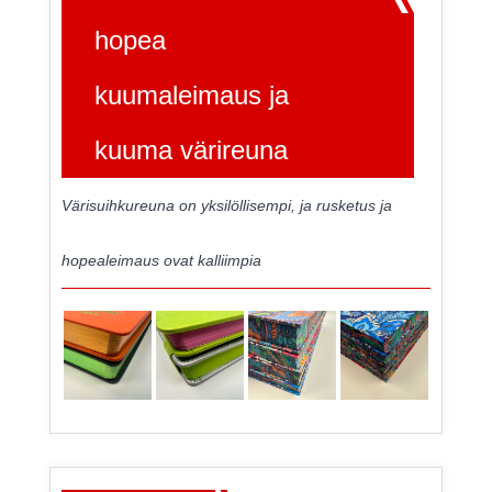
hopea
kuumaleimaus ja
kuuma värireuna
Värisuihkureuna on yksilöllisempi, ja rusketus ja
hopealeimaus ovat kalliimpia