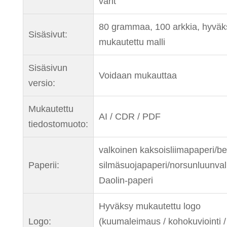
värit
80 grammaa, 100 arkkia, hyväk
Sisäsivut:
mukautettu malli
Sisäsivun
Voidaan mukauttaa
versio:
Mukautettu
AI / CDR / PDF
tiedostomuoto:
valkoinen kaksoisliimapaperi/be
Paperii:
silmäsuojapaperi/norsunluunva
Daolin-paperi
Hyväksy mukautettu logo
Logo:
(kuumaleimaus / kohokuviointi 