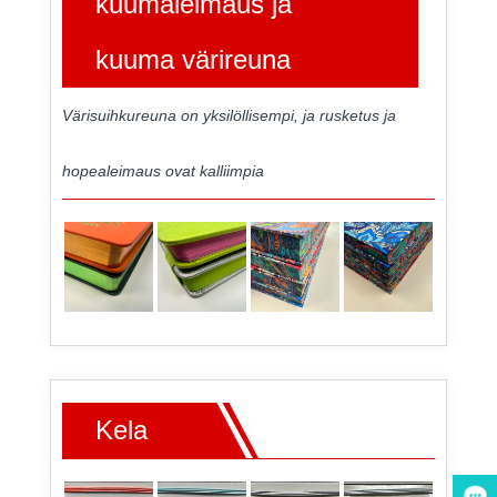
kuumaleimaus ja
kuuma värireuna
Värisuihkureuna on yksilöllisempi, ja rusketus ja
hopealeimaus ovat kalliimpia
Kela