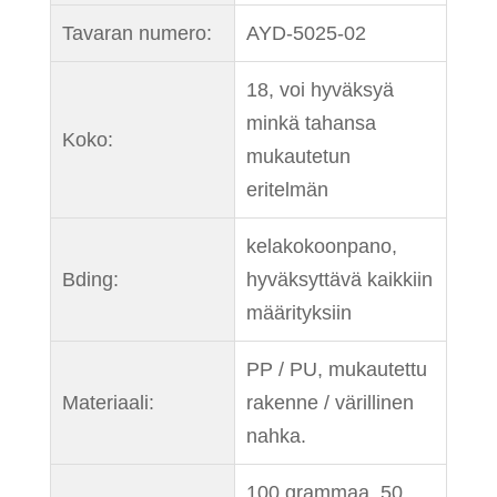
Tavaran numero:
AYD-5025-02
18, voi hyväksyä
minkä tahansa
Koko:
mukautetun
eritelmän
kelakokoonpano,
Bding:
hyväksyttävä kaikkiin
määrityksiin
PP / PU, mukautettu
Materiaali:
rakenne / värillinen
nahka.
100 grammaa, 50