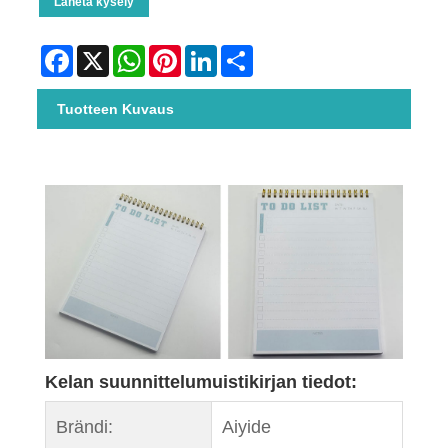
Lähetä kysely
Facebook
X
WhatsApp
Pinterest
LinkedIn
Share
Tuotteen Kuvaus
Kelan suunnittelumuistikirjan tiedot:
Brändi:
Aiyide