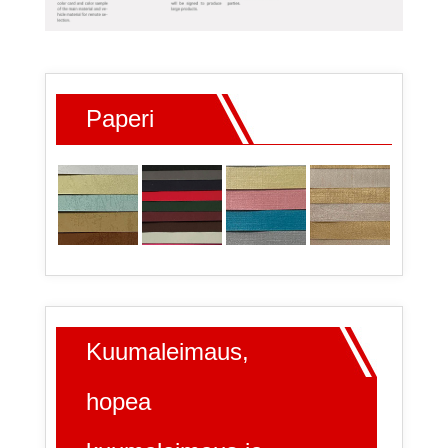
Paperi
Kuumaleimaus,
hopea