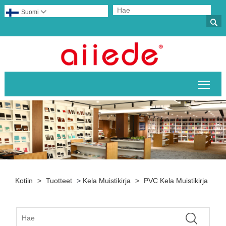
Suomi


Pääv
Kotiin
>
Tuotteet
>
Kela Muistikirja
>
PVC Kela Muistikirja