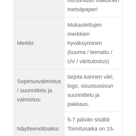
norsunluun valkoinen
metsäpaperi
Mukautettujen
merkkien
Merkki:
hyväksyminen
(kuuma / leimattu /
UV / väritulostus)
tarjota kannen väri,
Sopimusvalmistus
logo, sisustussivun
/ suunnittelu ja
suunnittelu ja
valmistus:
pakkaus.
5-7 päivän sisällä
Näytteenottoaika:
Toimitusaika on 15-